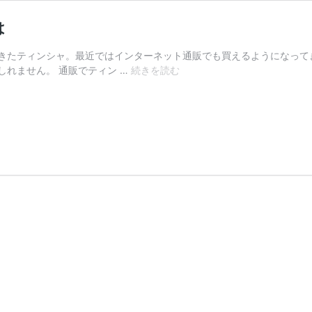
は
きたティンシャ。最近ではインターネット通販でも買えるようになって
通
れません。 通販でティン …
続きを読む
販
で
も
人
気
の
テ
ィ
ン
シ
ャ。
そ
の
理
由
と