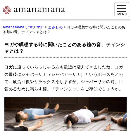
お問い合わせ
amanamana アマナマナ
>
よみもの
>
ヨガや瞑想する時に聞いたことのあ
る鐘の音、ティンシャとは？
マイページ
ヨガや瞑想する時に聞いたことのある鐘の音、ティンシ
ご来店予約（実店舗）
ャとは？
ご来店&購入
ヨガ
に通っていらっしゃる方も最近は増えてきましたね。ヨガ
オンライン相談&購入
の最後にシャバーサナ（シャバアーサナ）というポーズをとっ
て、疲労回復やリラックスをしますが、シャバーサナの時、目
シンギングボウル講座
覚めるために鳴らす鐘、「ティンシャ」をご存知でしょうか。
倍音呼吸法レッスン
オンラインショップ
カートを見る
商品一覧