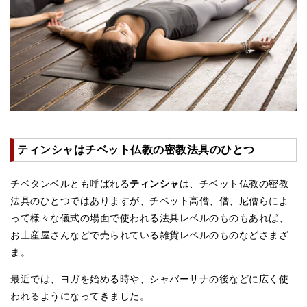
アマナマナのシンギングボウル
●
チベット・シンギングボウル
●
新・鍛造スペシャル
●
マンダラ彫（黒・渋金）
人気の3点セット
ティンシャはチベット仏教の密教法具のひとつ
お得なアマナマナ・セット
チベタンベルとも呼ばれる
ティンシャ
は、チベット仏教の密教
特大シンギングボウル・特殊柄
法具のひとつではありますが、チベット高僧、僧、尼僧らによ
スティック・マレット・リング（台座）
って様々な儀式の場面で使われる法具レベルのものもあれば、
お土産屋さんなどで売られている雑貨レベルのものなどさまざ
アマナマナのティンシャ
ま。
●
プレミアム・ティンシャ（L・M）
最近では、ヨガを始める時や、シャバーサナの後などに広く使
われるようになってきました。
●
ベーシック・ティンシャ（4種）