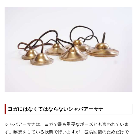
ティンシャケース
チベット・真マントラ香
●
お香定期購入（ラクとくサブスク）
チベット高僧のオラクルカード
ベル＆ドルジェ
シンギングボウル入門本・CD
アウトレット
オリジナルグッズ
神々とつながるジュエリー
ヨガにはなくてはならないシャバアーサナ
ヒーリング・マンダラポスター
シャバアーサナは、ヨガで最も重要なポーズとも言われていま
ロゴステッカー・ポストカード各種
す。瞑想をしている状態で行いますが、疲労回復のためだけで