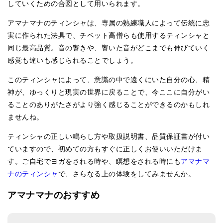
していくための合図として用いられます。
メールお便り登録
アマナマナのティンシャは、専属の熟練職人によって伝統に忠
LINEお友だち登録
実に作られた法具で、チベット高僧らも使用するティンシャと
お客様の声
同じ最高品質。音の響きや、響いた音がどこまでも伸びていく
感覚も違いも感じられることでしょう。
ブログ
このティンシャによって、意識の中で遠くにいた自分の心、精
特商法の表記
神が、ゆっくりと現実の世界に戻ることで、今ここに自分がい
ることのありがたさがより強く感じることができるのかもしれ
ませんね。
ティンシャの正しい鳴らし方や取扱説明書、品質保証書が付い
ていますので、初めての方もすぐに正しくお使いいただけま
す。ご自宅でヨガをされる時や、瞑想をされる時にも
アマナマ
ナのティンシャ
で、さらなる上の体験をしてみませんか。
アマナマナのおすすめ