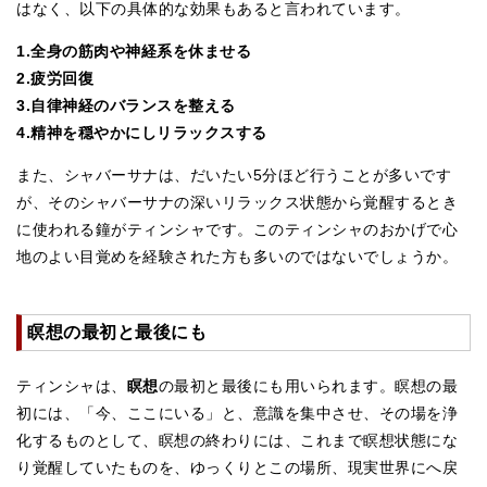
はなく、以下の具体的な効果もあると言われています。
亡命チベット人尼僧のお守り・チャーム
1.全身の筋肉や神経系を休ませる
チベット・マントラ・ヒーリングCD
2.疲労回復
3.自律神経のバランスを整える
ギフトラッピング
4.精神を穏やかにしリラックスする
シンギングボウル講座
また、シャバーサナは、だいたい5分ほど行うことが多いです
●
初級講座
が、そのシャバーサナの深いリラックス状態から覚醒するとき
に使われる鐘がティンシャです。このティンシャのおかげで心
●
倍音呼吸法レッスン
地のよい目覚めを経験された方も多いのではないでしょうか。
中級講座
上級講座
瞑想の最初と最後にも
ビギナー講師・養成講座
ティンシャは、
瞑想
の最初と最後にも用いられます。瞑想の最
アマナマナとは
初には、「今、ここにいる」と、意識を集中させ、その場を浄
化するものとして、瞑想の終わりには、これまで瞑想状態にな
About Us
り覚醒していたものを、ゆっくりとこの場所、現実世界にへ戻