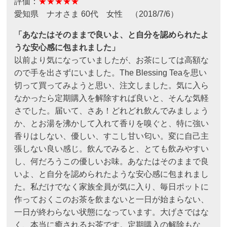
評価：
★★★★★
愛知県 ナオさま 60代 女性 （2018/7/6）
「あなたはそのままで良いよ、と自分を認められたよ
うな安心感に包まれました」
以前より気になっていましたが、お茶にしては高額な
ので手を出さずにいました。The Blessing Teaを思い
切って買ってみようと思い、注文しました。気に入ら
なかったら定期購入を解除すれば良いと、そんな気軽
さでした。届いて、さあ！どれどれ飲んでみましょう
か、とお湯を沸かして入れて香りを嗅ぐと、特に強い
香りはしない、優しい、すこし甘い匂い。変に自己主
張しない良い感じ。飲んでみると、とても飲みやすい
し、何だろうこの優しいお味。あなたはそのままで良
いよ、と自分を認められたような安心感に包まれまし
た。私だけでなく家族全員が気に入り、毎日ポットに
作っておくこのお茶を飲まないと一日が始まらない、
一日が終わらない状態になっています。大げさではな
く、本当に癒されるお茶です。定期購入の解除もな