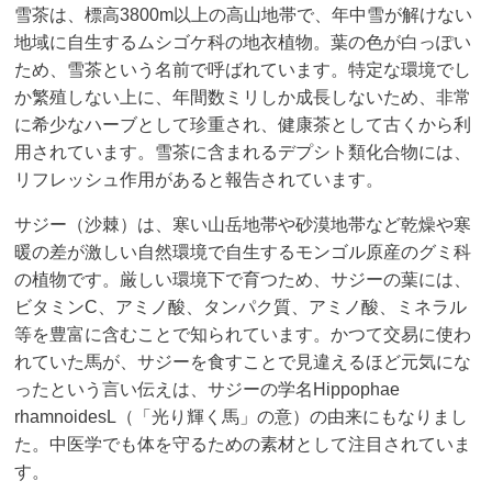
雪茶は、標高3800m以上の高山地帯で、年中雪が解けない
地域に自生するムシゴケ科の地衣植物。葉の色が白っぽい
ため、雪茶という名前で呼ばれています。特定な環境でし
か繁殖しない上に、年間数ミリしか成長しないため、非常
に希少なハーブとして珍重され、健康茶として古くから利
用されています。雪茶に含まれるデプシト類化合物には、
リフレッシュ作用があると報告されています。
サジー（沙棘）は、寒い山岳地帯や砂漠地帯など乾燥や寒
暖の差が激しい自然環境で自生するモンゴル原産のグミ科
の植物です。厳しい環境下で育つため、サジーの葉には、
ビタミンC、アミノ酸、タンパク質、アミノ酸、ミネラル
等を豊富に含むことで知られています。かつて交易に使わ
れていた馬が、サジーを食すことで見違えるほど元気にな
ったという言い伝えは、サジーの学名Hippophae
rhamnoidesL（「光り輝く馬」の意）の由来にもなりまし
た。中医学でも体を守るための素材として注目されていま
す。