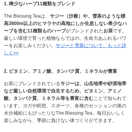
1. 稀少なハーブ11種類をブレンド
The Blessing Teaは、
サジー（沙棘）や、雪茶のような標
高3800m以上のヒマラヤの高地にしか生息しない希少なハ
ーブを含む11種類ものハーブ
がブレンドされた
お茶
です。
厳しい環境で育った植物ならではの、生命力あふれるパワ
ーをお楽しみください。
サジーと雪茶について、もっと詳
しく>>
2. ビタミン、アミノ酸、タンパク質、ミネラルが豊富
お茶にブレンドされている
サジーは、山岳地帯や砂漠地帯
など厳しい自然環境で自生するため、ビタミン、アミノ
酸、タンパク質、ミネラル等を豊富に含む
ことで知られて
います。ヨガや瞑想、スポーツ、各種のセッションの後の
水分補給にもぴったりなThe Blessing Tea。毎日おいしく
楽しみながら、季節に負けない体づくりができます。