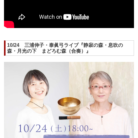
10/24 三浦伸子・泰眞弓ライブ『静寂の森・息吹の
森・月光の下 まどろむ森（合奏）』