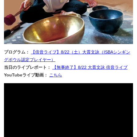
プログラム：
【倍音ライブ】8/22（土）大貫文詠（ISBAシンギン
グボウル認定プレイヤー）
当日のライブレポート：
【無事終了】8/22 大貫文詠 倍音ライブ
YouTubeライブ動画：
こちら