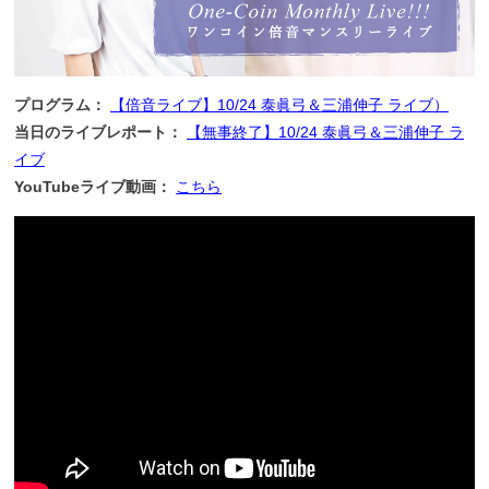
プログラム：
【倍音ライブ】10/24 泰眞弓＆三浦伸子 ライブ）
当日のライブレポート：
【無事終了】10/24 泰眞弓＆三浦伸子 ラ
イブ
YouTubeライブ動画：
こちら