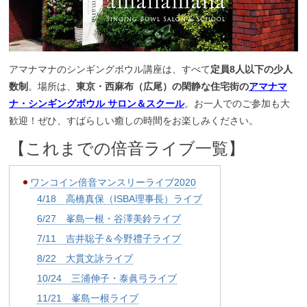
アマナマナのシンギングボウル講座は、すべて
定員8人以下の少人
数制
。場所は、
東京・西麻布（広尾）の閑静な住宅街の
アマナマ
ナ・シンギングボウル サロン＆スクール
。お一人でのご参加も大
歓迎！ぜひ、すばらしい癒しの時間をお楽しみください。
【これまでの倍音ライブ一覧】
ワンコイン倍音マンスリーライブ2020
4/18 高橋真保（ISBA理事長）ライブ
6/27 峯島一根・谷澤美鈴ライブ
7/11 吉井聡子＆今野禮子ライブ
8/22 大貫文詠ライブ
10/24 三浦伸子・泰眞弓ライブ
11/21 峯島一根ライブ