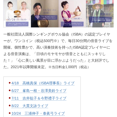
一般社団法人国際シンギングボウル協会（ISBA）の認定プレイヤ
ーが、ワンコイン（税込500円※）で、毎日30分間の倍音ライブを
開催。個性豊かで、高い演奏技術を持ったISBA認定プレイヤーに
よる倍音演奏は、「日頃のモヤモヤが倍音とともにスッキリし
た！」「心に美しい風景が目に浮かぶようだった」と大好評でし
た。2021年以降開催未定。
※当日料金1,000円（税込）
4/18 高橋真保（ISBA理事長）ライブ
6/27 峯島一根・谷澤美鈴ライブ
7/11 吉井聡子＆今野禮子ライブ
8/22 大貫文詠ライブ
10/24 三浦伸子・泰眞弓ライブ