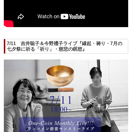
7/11 吉井聡子＆今野禮子ライブ『縁起・祷り・7月の
七夕祭に祈る「祈り」・慈悲の瞑想』