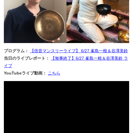
プログラム：
【倍音マンスリーライブ】 6/27 峯島一根＆谷澤美鈴
当日のライブレポート：
【無事終了】6/27 峯島一根＆谷澤美鈴 ラ
イブ
YouTubeライブ動画：
こちら