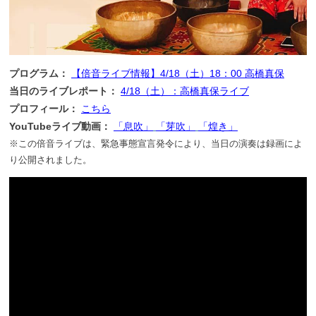
プログラム：
【倍音ライブ情報】4/18（土）18：00 高橋真保
当日のライブレポート：
4/18（土）：高橋真保ライブ
プロフィール：
こちら
YouTubeライブ動画：
「息吹」
「芽吹」
「煌き」
※この倍音ライブは、緊急事態宣言発令により、当日の演奏は録画によ
り公開されました。