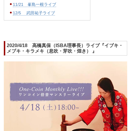
11/21 峯島一根ライブ
12/5 武田祐子ライブ
2020/4/18 高橋真保（ISBA理事長）ライブ『イブキ・
メブキ・キラメキ（息吹・芽吹・煌き） 』