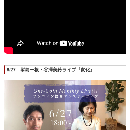
6/27 峯島一根・谷澤美鈴ライブ『変化』