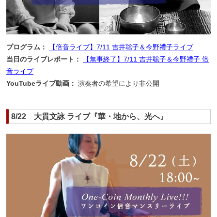
プログラム：
【倍音ライブ】7/11 吉井聡子＆今野禮子ライブ
当日のライブレポート：
【無事終了】7/11 吉井聡子＆今野禮子 倍
音ライブ
YouTubeライブ動画：
演奏者の希望により非公開
8/22 大貫文詠 ライブ『華・地から、光へ』