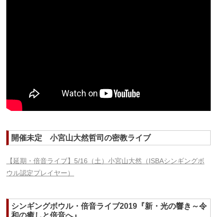
開催未定 小宮山大然哲司の密教ライブ
【延期・倍音ライブ】5/16（土）小宮山大然（ISBAシンギングボ
ウル認定プレイヤー）
シンギングボウル・倍音ライブ2019『新・光の響き～令
和の癒しと倍音へ』