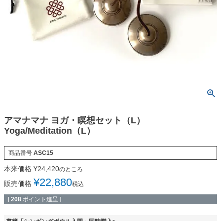
アマナマナ ヨガ・瞑想セット（L）
Yoga/Meditation（L）
商品番号
ASC15
本来価格
¥
24,420
のところ
¥
22,880
販売価格
税込
[
208
ポイント進呈 ]