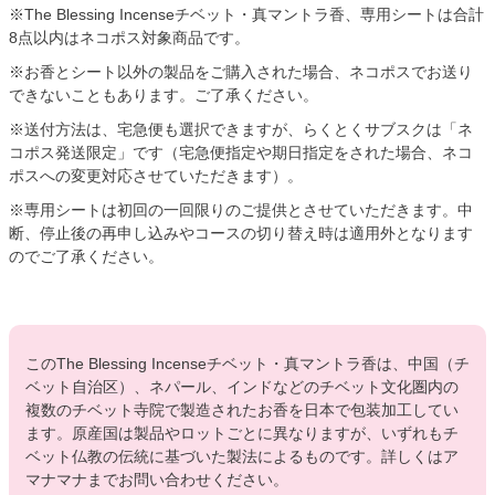
※The Blessing Incenseチベット・真マントラ香、専用シートは合計
8点以内はネコポス対象商品です。
※お香とシート以外の製品をご購入された場合、ネコポスでお送り
できないこともあります。ご了承ください。
※送付方法は、宅急便も選択できますが、らくとくサブスクは「ネ
コポス発送限定」です（宅急便指定や期日指定をされた場合、ネコ
ポスへの変更対応させていただきます）。
※専用シートは初回の一回限りのご提供とさせていただきます。中
断、停止後の再申し込みやコースの切り替え時は適用外となります
のでご了承ください。
このThe Blessing Incenseチベット・真マントラ香は、中国（チ
ベット自治区）、ネパール、インドなどのチベット文化圏内の
複数のチベット寺院で製造されたお香を日本で包装加工してい
ます。原産国は製品やロットごとに異なりますが、いずれもチ
ベット仏教の伝統に基づいた製法によるものです。詳しくはア
マナマナまでお問い合わせください。