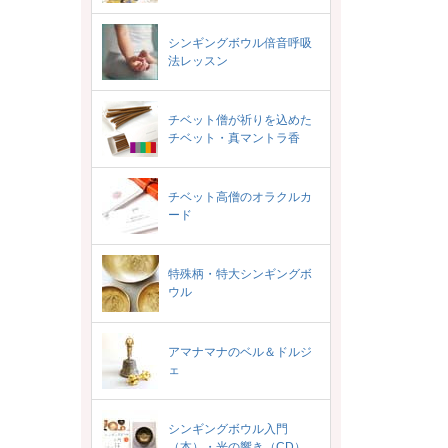
シンギングボウル倍音呼吸
法レッスン
チベット僧が祈りを込めた
チベット・真マントラ香
チベット高僧のオラクルカ
ード
特殊柄・特大シンギングボ
ウル
アマナマナのベル＆ドルジ
ェ
シンギングボウル入門
（本）・光の響き（CD）