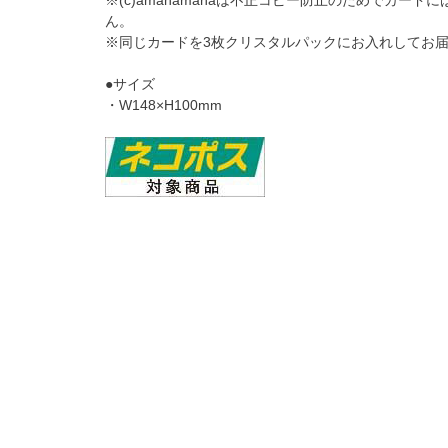
※(c)amanamanaは不正コピー防止のためでカード
ん。
※同じカードを3枚クリスタルパックにお入れしてお
●サイズ
・W148×H100mm