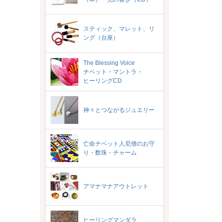
スティック、マレット、リ
ング（台座）
The Blessing Voice
チベット・マントラ・
ヒーリングCD
神々とつながるジュエリー
亡命チベット人尼僧のお守
り・数珠・チャーム
アマナマナアウトレット
ヒーリングマンダラ