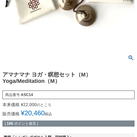
アマナマナ ヨガ・瞑想セット（M）
Yoga/Meditation（M）
商品番号
ASC14
本来価格
¥
22,000
のところ
¥
20,460
販売価格
税込
[
186
ポイント進呈 ]