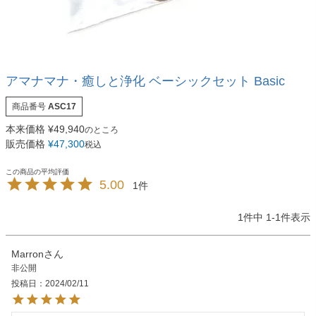
アマナマナ・癒しと浄化 ベーシックセット Basic
商品番号
ASC17
本来価格
¥
49,940
のところ
販売価格
¥
47,300
税込
5.00
1
1
件中
1
-
1
件表示
Marron
非公開
投稿日
2024/02/11