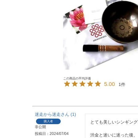
5.00
1
迷走から迷走
1
購入者
とても美しいシンギング
非公開
投稿日
2024/07/04
渋金と迷いに迷った後、