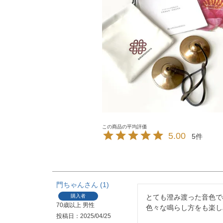
5.00
5
門ちゃん
1
購入者
とても澄み渡った音色で
70歳以上
男性
色々な鳴らし方をも楽し
投稿日
2025/04/25