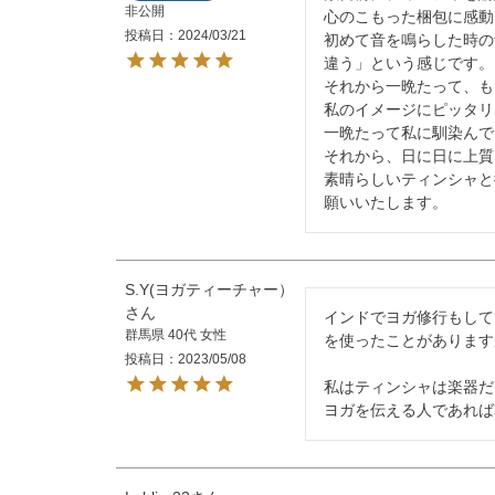
非公開
心のこもった梱包に感動
投稿日
2024/03/21
初めて音を鳴らした時の
違う」という感じです。

それから一晩たって、もう
私のイメージにピッタリ
一晩たって私に馴染んで
それから、日に日に上質
素晴らしいティンシャと御
願いいたします。
S.Y(ヨガティーチャー）
インドでヨガ修行もして
群馬県
40代
女性
を使ったことがあります
投稿日
2023/05/08
私はティンシャは楽器だ
ヨガを伝える人であれば