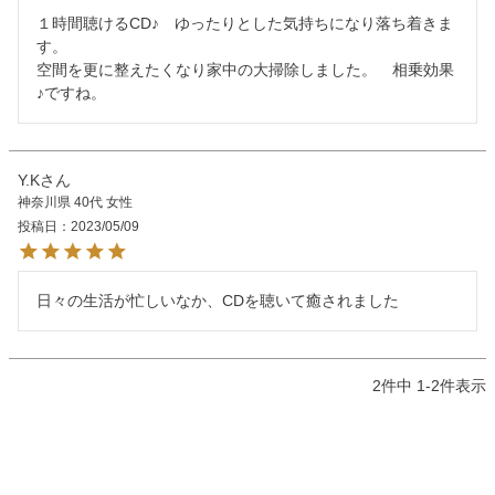
１時間聴けるCD♪　ゆったりとした気持ちになり落ち着きま
す。

空間を更に整えたくなり家中の大掃除しました。　相乗効果
♪ですね。
Y.K
神奈川県
40代
女性
投稿日
2023/05/09
日々の生活が忙しいなか、CDを聴いて癒されました
2
件中
1
-
2
件表示