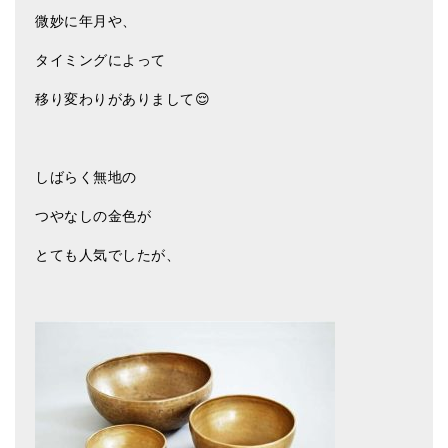
微妙に年月や、
ティンシャケース
タイミングによって
チベット・真マントラ香
移り変わりがありまして😌
●
お香定期購入（ラクとくサブスク）
チベット高僧のオラクルカード
しばらく無地の
ベル＆ドルジェ
つやなしの金色が
シンギングボウル入門本・CD
とても人気でしたが、
アウトレット
オリジナルグッズ
神々とつながるジュエリー
ヒーリング・マンダラポスター
ロゴステッカー・ポストカード各種