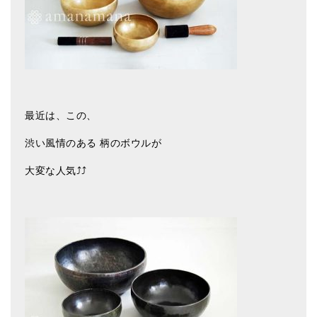
亡命チベット人尼僧のお守り・チャーム
チベット・マントラ・ヒーリングCD
ギフトラッピング
シンギングボウル講座
最近は、この、
●
初級講座
渋い風情のある 柄のボウルが
●
倍音呼吸法レッスン
大変な人気⤴️⤴️
中級講座
上級講座
ビギナー講師・養成講座
アマナマナとは
About Us