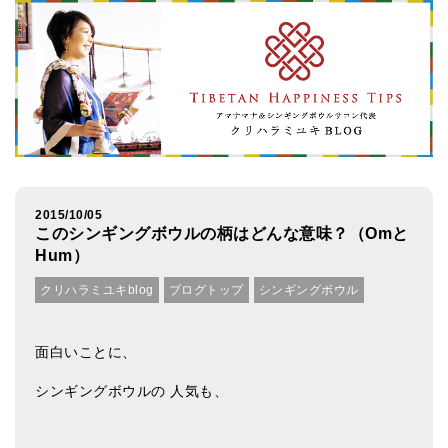
アマナマナのシンギングボウル
●
チベット・シンギングボウル
●
新・鍛造スペシャル
●
マンダラ彫（黒・渋金）
人気の3点セット
2015/10/05
このシンギングボウルの柄はどんな意味？（Omと
お得なアマナマナ・セット
Hum）
特大シンギングボウル・特殊柄
クリハラミユキblog
ブログトップ
シンギングボウル
スティック・マレット・リング（台座）
面白いことに、
アマナマナのティンシャ
シンギングボウルの 人気も、
●
プレミアム・ティンシャ（L・M）
●
ベーシック・ティンシャ（4種）