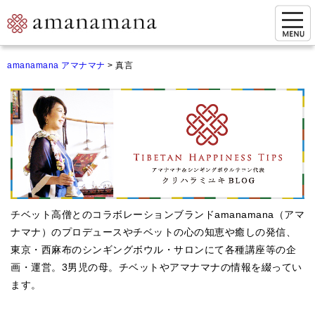
お問い合わせ
amanamana アマナマナ
>
真言
マイページ
ご来店予約（実店舗）
ご来店&購入
オンライン相談&購入
シンギングボウル講座
チベット高僧とのコラボレーションブランドamanamana（アマ
倍音呼吸法レッスン
ナマナ）のプロデュースやチベットの心の知恵や癒しの発信、
東京・西麻布のシンギングボウル・サロンにて各種講座等の企
オンラインショップ
画・運営。3男児の母。チベットやアマナマナの情報を綴ってい
カートを見る
ます。
商品一覧