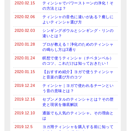
2020.02.15
ティンシャでパワーストーンの浄化！そ
メールお便り登録
の方法とは？
LINEお友だち登録
2020.02.06
ティンシャの音色に違いがある？癒しに
よいティンシャ選び方
お客様の声
2020.02.03
シンギングボウルとシンギング・リンの
違いとは？
ブログ
2020.01.28
プロが教える！浄化のためのティンシャ
の鳴らし方は3通り
特商法の表記
2020.01.24
瞑想で使うティンシャ（チベタンベル）
のコツ、これだけは知っておきたい！
2020.01.15
【おすすめ紹介】ヨガで使うティンシャ
と音楽の選び方のコツ
2019.12.24
ティンシャ｜ヨガで使われるチーンとい
う音の意味とは？
2019.12.16
セブンメタルのティンシャとは？その歴
史と現状を徹底解説
2019.12.10
通販でも人気のティンシャ。その理由と
は
2019.12.5
ヨガ用ティンシャを購入する前に知って