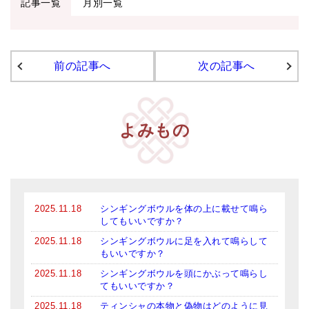
記事一覧
月別一覧
アマナマナのシンギングボウル
●
チベット・シンギングボウル
前の記事へ
次の記事へ
●
新・鍛造スペシャル
●
マンダラ彫（黒・渋金）
よみもの
人気の3点セット
お得なアマナマナ・セット
特大シンギングボウル・特殊柄
2025.11.18
シンギングボウルを体の上に載せて鳴ら
スティック・マレット・リング（台座）
してもいいですか？
2025.11.18
シンギングボウルに足を入れて鳴らして
アマナマナのティンシャ
もいいですか？
●
プレミアム・ティンシャ（L・M）
2025.11.18
シンギングボウルを頭にかぶって鳴らし
てもいいですか？
●
ベーシック・ティンシャ（4種）
2025.11.18
ティンシャの本物と偽物はどのように見