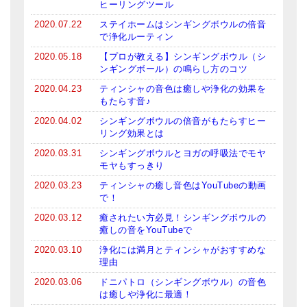
ヒーリングツール
亡命チベット人尼僧のお守り・チャーム
2020.07.22
ステイホームはシンギングボウルの倍音
で浄化ルーティン
チベット・マントラ・ヒーリングCD
2020.05.18
【プロが教える】シンギングボウル（シ
ギフトラッピング
ンギングボール）の鳴らし方のコツ
2020.04.23
ティンシャの音色は癒しや浄化の効果を
シンギングボウル講座
もたらす音♪
2020.04.02
シンギングボウルの倍音がもたらすヒー
●
初級講座
リング効果とは
●
倍音呼吸法レッスン
2020.03.31
シンギングボウルとヨガの呼吸法でモヤ
モヤもすっきり
中級講座
2020.03.23
ティンシャの癒し音色はYouTubeの動画
で！
上級講座
2020.03.12
癒されたい方必見！シンギングボウルの
癒しの音をYouTubeで
ビギナー講師・養成講座
2020.03.10
浄化には満月とティンシャがおすすめな
アマナマナとは
理由
2020.03.06
ドニパトロ（シンギングボウル）の音色
About Us
は癒しや浄化に最適！