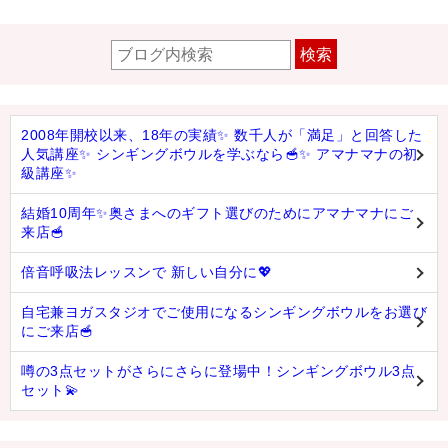
検索
2008年開校以来、18年の実績✨ 数千人が「満足」と回答した
人気講座✨ シンギングボウルを学ぶなら🥣✨ アマナマナの初
級講座✨
結婚10周年✨奥さまへのギフト選びのためにアマナマナにご
来店🥣
倍音呼吸法レッスンで 新しい自分に💖
自宅兼ヨガスタジオでご使用になるシンギングボウルをお選び
にご来店🥣
噂の3点セットがさらにさらに登場中！シンギングボウル3点
セット💫