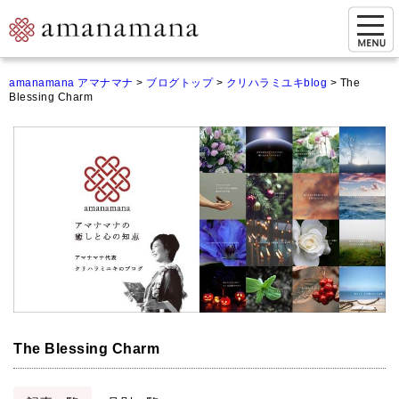
お問い合わせ
amanamana アマナマナ
>
ブログトップ
>
クリハラミユキblog
>
The
Blessing Charm
マイページ
ご来店予約（実店舗）
ご来店&購入
オンライン相談&購入
シンギングボウル講座
倍音呼吸法レッスン
オンラインショップ
The Blessing Charm
カートを見る
商品一覧