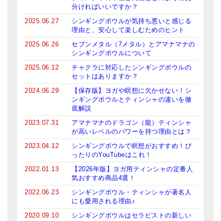
分ければいいですか？
ティンシャケース
2025.06.27
シンギングボウルが気持ち悪いと感じる
理由と、安心して楽しむためのヒント
チベット・真マントラ香
2025.06.26
セブンメタル（7メタル）とアマナマナの
●
お香定期購入（ラクとくサブスク）
シンギングボウルについて
2025.06.12
チャクラに対応したシンギングボウルの
チベット高僧のオラクルカード
セットはありますか？
2024.06.29
【保存版】ヨガや瞑想に欠かせない！シ
ベル＆ドルジェ
ンギングボウルとティンシャの違いを徹
底解説
シンギングボウル入門本・CD
2023.07.31
アマナマナのドラゴン（龍）ティンシャ
が高いレベルのパワーを持つ理由とは？
アウトレット
2023.04.12
シンギングボウルで瞑想がおすすめ！ぴ
オリジナルグッズ
ったりのYouTubeはこれ！
2022.01.13
【2026年版】ヨガ用ティンシャの定番人
神々とつながるジュエリー
気おすすめ商品4選！
ヒーリング・マンダラポスター
2022.06.23
シンギングボウル・ティンシャが著名人
にも愛用される理由♪
ロゴステッカー・ポストカード各種
2020.09.10
シンギングボウルはセラピストの新しい