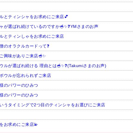
ルとティンシャをお求めにご来店💕
ャが選ばれ続けているのですか🥣✨❓YMさまのお声
ルとティンしゃをお求めにご来店
僧のオラクルカードって❓
ご興味がありご来店🥣✨
が選ばれ続ける 理由とは🥣✨❓(Takumiさまのお声)
ボウルが忘れられずご来店
様のパワーのひみつ
様のパワーのひみつ
いうタイミングで2つ目のティンシャをお選びにご来店
をお求めにご来店💫