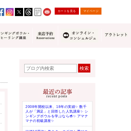
カートを見る
マイページ
検索
2008年開校以来、18年の実績✨ 数千
人が「満足」と回答した人気講座✨ シ
ンギングボウルを学ぶなら🥣✨ アマナ
マナの初級講座✨