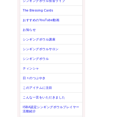
シンギングボウル倍音ライブ
The Blessing Cards
おすすめのYouTube動画
お知らせ
シンギングボウル講座
シンギングボウルサロン
シンギングボウル
ティンシャ
日々のつぶやき
このアイテムに注目
こんな一言をいただきました
ISBA認定シンギングボウルプレイヤー
活動紹介