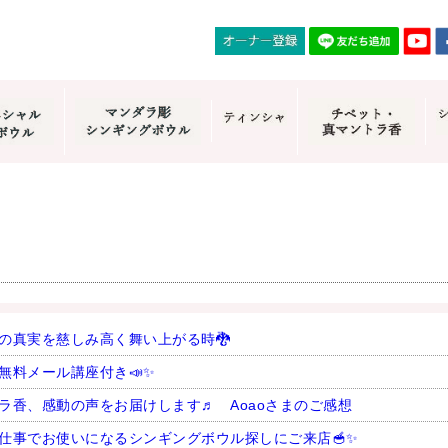
の真実を慈しみ高く舞い上がる時🐉
無料メール講座付き📣✨
ラ香、感動の声をお届けします♬ Aoaoさまのご感想
仕事でお使いになるシンギングボウル探しにご来店🥣✨