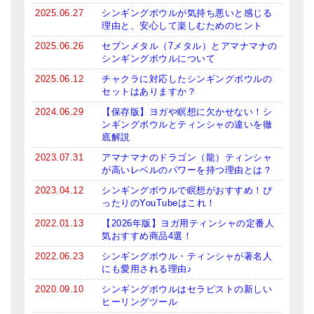
メールお便り登録
2025.06.27
シンギングボウルが気持ち悪いと感じる
理由と、安心して楽しむためのヒント
LINEお友だち登録
2025.06.26
セブンメタル（7メタル）とアマナマナの
シンギングボウルについて
お客様の声
2025.06.12
チャクラに対応したシンギングボウルの
セットはありますか？
ブログ
2024.06.29
【保存版】ヨガや瞑想に欠かせない！シ
特商法の表記
ンギングボウルとティンシャの違いを徹
底解説
2023.07.31
アマナマナのドラゴン（龍）ティンシャ
が高いレベルのパワーを持つ理由とは？
2023.04.12
シンギングボウルで瞑想がおすすめ！ぴ
ったりのYouTubeはこれ！
2022.01.13
【2026年版】ヨガ用ティンシャの定番人
気おすすめ商品4選！
2022.06.23
シンギングボウル・ティンシャが著名人
にも愛用される理由♪
2020.09.10
シンギングボウルはセラピストの新しい
ヒーリングツール