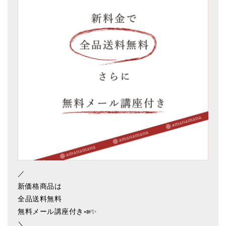
アマナマナのシンギングボウル
●
チベット・シンギングボウル
●
新・鍛造スペシャル
●
マンダラ彫（黒・渋金）
人気の3点セット
お得なアマナマナ・セット
特大シンギングボウル・特殊柄
スティック・マレット・リング（台座）
／
アマナマナのティンシャ
新価格商品は
全品送料無料
●
プレミアム・ティンシャ（L・M）
無料メール講座付き📣✨
●
ベーシック・ティンシャ（4種）
＼