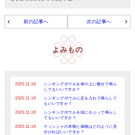
亡命チベット人尼僧のお守り・チャーム
チベット・マントラ・ヒーリングCD
前の記事へ
次の記事へ
ギフトラッピング
シンギングボウル講座
よみもの
●
初級講座
●
倍音呼吸法レッスン
中級講座
2025.11.18
シンギングボウルを体の上に載せて鳴ら
してもいいですか？
上級講座
2025.11.18
シンギングボウルに足を入れて鳴らして
ビギナー講師・養成講座
もいいですか？
2025.11.18
シンギングボウルを頭にかぶって鳴らし
アマナマナとは
てもいいですか？
2025.11.18
ティンシャの本物と偽物はどのように見
About Us
分ければいいですか？