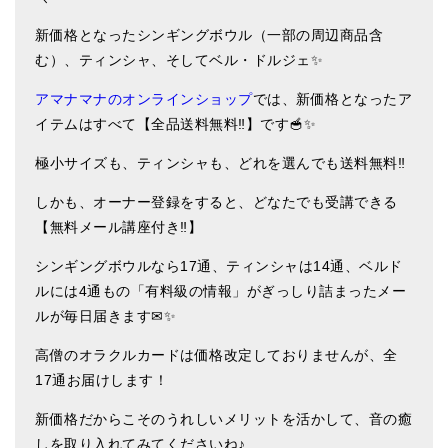
ティンシャケース
新価格となったシンギングボウル（一部の周辺商品含
む）、ティンシャ、そしてベル・ドルジェ✨
チベット・真マントラ香
アマナマナのオンラインショップ
では、新価格となったア
●
お香定期購入（ラクとくサブスク）
イテムはすべて【全品送料無料‼】です🥣✨
チベット高僧のオラクルカード
極小サイズも、ティンシャも、どれを選んでも送料無料‼
ベル＆ドルジェ
しかも、オーナー登録をすると、どなたでも受講できる
【無料メール講座付き‼】
シンギングボウル入門本・CD
シンギングボウルなら17通、ティンシャは14通、ベルド
アウトレット
ルには4通もの「有料級の情報」がぎっしり詰まったメー
オリジナルグッズ
ルが毎日届きます✉✨
神々とつながるジュエリー
高僧のオラクルカードは価格改定しておりませんが、全
17通お届けします！
ヒーリング・マンダラポスター
新価格だからこそのうれしいメリットを活かして、音の癒
ロゴステッカー・ポストカード各種
しを取り入れてみてくださいね♪