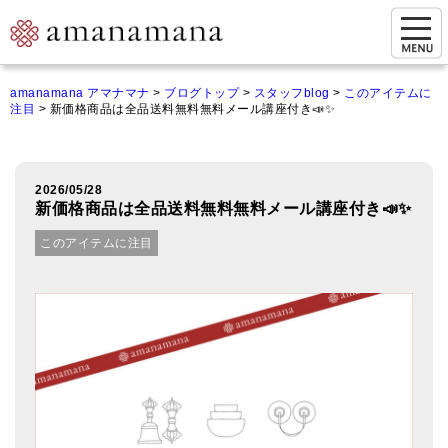
お問い合わせ
amanamana アマナマナ
>
ブログトップ
>
スタッフblog
>
このアイテムに
注目
>
新価格商品は全品送料無料無料メール講座付き📣✨
マイページ
ご来店予約（実店舗）
2026/05/28
ご来店&購入
新価格商品は全品送料無料無料メール講座付き📣✨
オンライン相談&購入
このアイテムに注目
シンギングボウル講座
倍音呼吸法レッスン
オンラインショップ
カートを見る
商品一覧