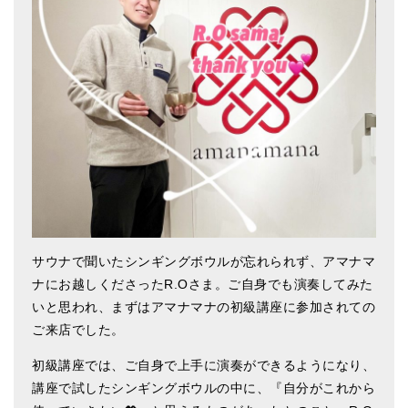
アマナマナのシンギングボウル
●
チベット・シンギングボウル
●
新・鍛造スペシャル
●
マンダラ彫（黒・渋金）
人気の3点セット
お得なアマナマナ・セット
特大シンギングボウル・特殊柄
サウナで聞いたシンギングボウルが忘れられず、アマナマ
ナにお越しくださったR.Oさま。ご自身でも演奏してみた
スティック・マレット・リング（台座）
いと思われ、まずはアマナマナの初級講座に参加されての
アマナマナのティンシャ
ご来店でした。
●
プレミアム・ティンシャ（L・M）
初級講座では、ご自身で上手に演奏ができるようになり、
講座で試したシンギングボウルの中に、『自分がこれから
●
ベーシック・ティンシャ（4種）