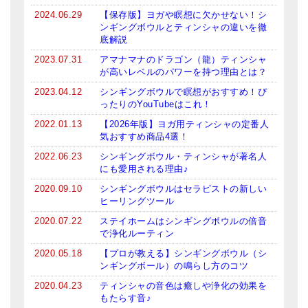
メールお便り登録
2024.06.29
【保存版】ヨガや瞑想に欠かせない！シ
ンギングボウルとティンシャの違いを徹
LINEお友だち登録
底解説
2023.07.31
アマナマナのドラゴン（龍）ティンシャ
お客様の声
が高いレベルのパワーを持つ理由とは？
ブログ
2023.04.12
シンギングボウルで瞑想がおすすめ！ぴ
ったりのYouTubeはこれ！
特商法の表記
2022.01.13
【2026年版】ヨガ用ティンシャの定番人
気おすすめ商品4選！
2022.06.23
シンギングボウル・ティンシャが著名人
にも愛用される理由♪
2020.09.10
シンギングボウルはセラピストの新しい
ヒーリングツール
2020.07.22
ステイホームはシンギングボウルの倍音
で浄化ルーティン
2020.05.18
【プロが教える】シンギングボウル（シ
ンギングボール）の鳴らし方のコツ
2020.04.23
ティンシャの音色は癒しや浄化の効果を
もたらす音♪