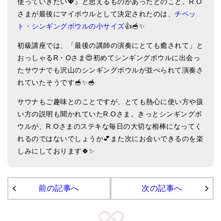
使っていきたい💖』と思えるものがあったとのこと。R.O
ティンシャケース
さまが最後にマイボウルとして決定されたのは、
チベッ
ト・シンギングボウルの小サイズ
👍🥣✨
チベット・真マントラ香
初級講座では、「最後の講師の演奏にとても癒されて」と
●
お香定期購入（ラクとくサブスク）
おっしゃるR・Oさま😍初めてシンギングボウルに出会っ
たサウナでも沢山のシンギングボウルが並べられて演奏さ
チベット高僧のオラクルカード
れていたそうです🥣✨🥣
ベル＆ドルジェ
サウナもご趣味とのことですが、とても熱心に使い方や扱
シンギングボウル入門本・CD
い方の説明も聞かれていたR.Oさま。きっとシンギングボ
ウルが、R.Oさまのステキな毎日の大切な相棒になってく
アウトレット
れるのではないでしょうか💕また次にお会いできるのを楽
しみにしております🍀✨
オリジナルグッズ
神々とつながるジュエリー
前の記事へ
次の記事へ
ヒーリング・マンダラポスター
ロゴステッカー・ポストカード各種