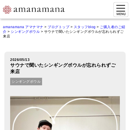
お問い合わせ
amanamana アマナマナ
>
ブログトップ
>
スタッフblog
>
ご購入者のご紹
介
>
シンギングボウル
>
サウナで聞いたシンギングボウルが忘れられずご
マイページ
来店
ご来店予約（実店舗）
ご来店&購入
2026/05/13
サウナで聞いたシンギングボウルが忘れられずご
オンライン相談&購入
来店
シンギングボウル
シンギングボウル講座
倍音呼吸法レッスン
オンラインショップ
カートを見る
商品一覧