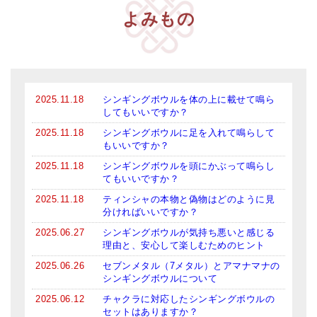
亡命チベット人尼僧のお守り・チャーム
よみもの
チベット・マントラ・ヒーリングCD
ギフトラッピング
シンギングボウル講座
2025.11.18
シンギングボウルを体の上に載せて鳴ら
してもいいですか？
●
初級講座
2025.11.18
シンギングボウルに足を入れて鳴らして
もいいですか？
●
倍音呼吸法レッスン
2025.11.18
シンギングボウルを頭にかぶって鳴らし
てもいいですか？
中級講座
2025.11.18
ティンシャの本物と偽物はどのように見
上級講座
分ければいいですか？
2025.06.27
シンギングボウルが気持ち悪いと感じる
ビギナー講師・養成講座
理由と、安心して楽しむためのヒント
2025.06.26
セブンメタル（7メタル）とアマナマナの
アマナマナとは
シンギングボウルについて
About Us
2025.06.12
チャクラに対応したシンギングボウルの
セットはありますか？