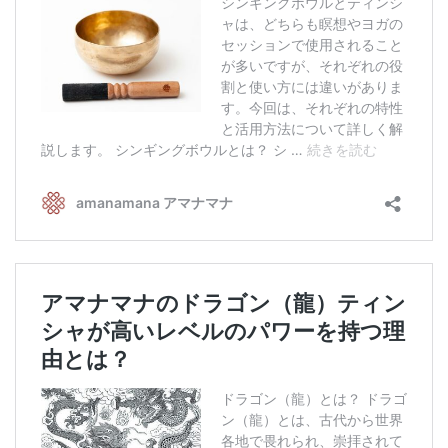
ティンシャケース
チベット・真マントラ香
●
お香定期購入（ラクとくサブスク）
チベット高僧のオラクルカード
ベル＆ドルジェ
シンギングボウル入門本・CD
アウトレット
オリジナルグッズ
神々とつながるジュエリー
ヒーリング・マンダラポスター
ロゴステッカー・ポストカード各種