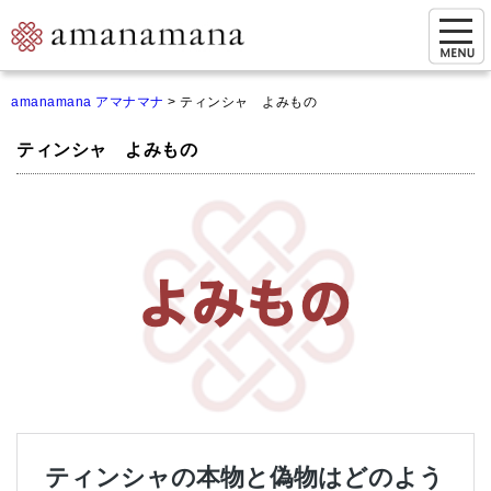
お問い合わせ
amanamana アマナマナ
>
ティンシャ よみもの
マイページ
ティンシャ よみもの
ご来店予約（実店舗）
ご来店&購入
オンライン相談&購入
シンギングボウル講座
倍音呼吸法レッスン
オンラインショップ
カートを見る
商品一覧