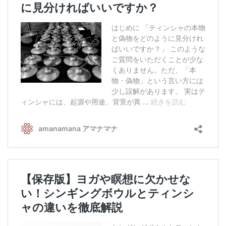
アマナマナのシンギングボウル
●
チベット・シンギングボウル
●
新・鍛造スペシャル
●
マンダラ彫（黒・渋金）
人気の3点セット
お得なアマナマナ・セット
特大シンギングボウル・特殊柄
スティック・マレット・リング（台座）
アマナマナのティンシャ
●
プレミアム・ティンシャ（L・M）
●
ベーシック・ティンシャ（4種）