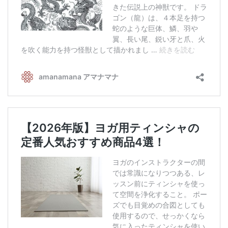
亡命チベット人尼僧のお守り・チャーム
チベット・マントラ・ヒーリングCD
ギフトラッピング
シンギングボウル講座
●
初級講座
●
倍音呼吸法レッスン
中級講座
上級講座
ビギナー講師・養成講座
アマナマナとは
About Us