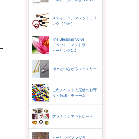
スティック、マレット、リ
ング（台座）
The Blessing Voice
チベット・マントラ・
ヒーリングCD
神々とつながるジュエリー
亡命チベット人尼僧のお守
り・数珠・チャーム
アマナマナアウトレット
。
ヒーリングマンダラ