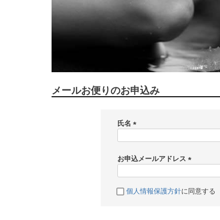
メールお便りのお申込み
氏名
(
必
須
お申込メールアドレス
)
(
必
個人情報保護方針
に同意する
須
)