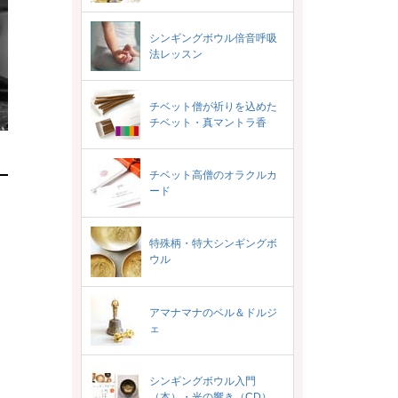
シンギングボウル倍音呼吸
法レッスン
チベット僧が祈りを込めた
チベット・真マントラ香
チベット高僧のオラクルカ
ード
特殊柄・特大シンギングボ
ウル
アマナマナのベル＆ドルジ
ェ
シンギングボウル入門
（本）・光の響き（CD）