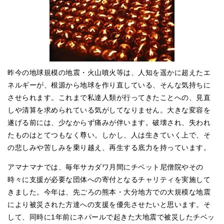
昨今の地球規模の地震・火山噴火等は、人知を遥かに超えたエ
ネルギーが、根源から地球を作り直している、そんな気持ちに
させられます。これまで私達人類が行ってきたことへの、見直
しや清算を求められている気がしてなりません。大きな変容を
遂げる前には、少なからず痛みが伴います。破壊され、失われ
たものはとてつもなく尊い。しかし、人は生きていく上で、そ
の悲しみや苦しみを乗り越え、再生する底力を持っています。
アマナマナでは、毎年サカダワ月間にチベット尼僧院やその
時々に支援が必要な団体への寄付となるチャリティを実施して
きました。今年は、先ごろの熊本・大分地方での大規模な地震
により被災された方達への支援を優先させたいと思います。そ
して、同時に1年前にネパールで起きた大地震で被災したチベッ