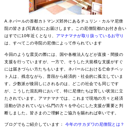
A.ネパールの首都カトマンズ郊外にあるチュリン・カルマ尼僧
院の皆さま(写真右)にお届けします。この尼僧院都のお付き合い
はすでに10年近くとなり、
アマナマナが取り扱っているお守り
は、すべてこの寺院の尼僧によって作られています
今回のような震災の際には、国や各種法人などが直接・間接の
支援を行っていますが、一方で、そうした大規模な支援がすぐ
には届きづらい方たちもいます。ネパールにおける亡命チベッ
ト人は、残念ながら、普段から経済的・社会的に孤立していま
す。少数派が後回しにされるのは、どこの社会でも同じです
が、こうした混乱時において、特に尼僧たちは苦しい状況に立
たされています。アマナマナでは、これまで現地の方々と経済
活動が許されていない仏門の方々を中心にした支援が重要と判
断しました。皆さまのご理解とご協力を賜れれば幸いです。
ブログでもご紹介しています：
今年のサカダワの尼僧院とは？