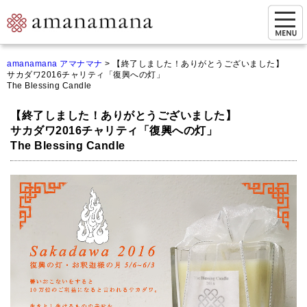
お問い合わせ
amanamana アマナマナ
>
【終了しました！ありがとうございました】
サカダワ2016チャリティ「復興への灯」
マイページ
The Blessing Candle
ご来店予約（実店舗）
【終了しました！ありがとうございました】
サカダワ2016チャリティ「復興への灯」
ご来店&購入
The Blessing Candle
オンライン相談&購入
シンギングボウル講座
倍音呼吸法レッスン
オンラインショップ
カートを見る
商品一覧