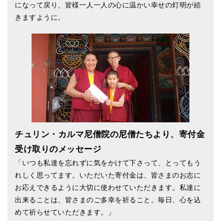
になって戻り、皆様一人一人の心に温かい幸せの灯明が続
ティンシャケース
きますように。
チベット・真マントラ香
●
お香定期購入（ラクとくサブスク）
チベット高僧のオラクルカード
ベル＆ドルジェ
シンギングボウル入門本・CD
アウトレット
チュリン・カルマ尼僧院の尼僧たちより、寄付金
受け取りのメッセージ
オリジナルグッズ
「いつも私達を忘れずに気をかけて下さって、とってもう
神々とつながるジュエリー
れしく思ってます。いただいた寄付金は、皆さまのお志に
お応えできるように大切に使わせていただきます。私達に
ヒーリング・マンダラポスター
出来ることは、皆さまのご多幸を祈ること。毎日、心を込
ロゴステッカー・ポストカード各種
めて祈らせていただきます。」