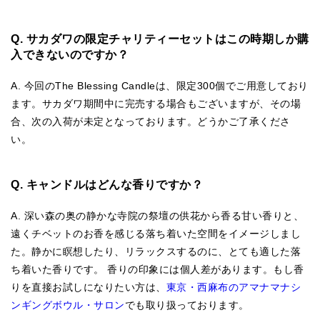
Q. サカダワの限定チャリティーセットはこの時期しか購
入できないのですか？
A. 今回のThe Blessing Candleは、限定300個でご用意しており
ます。サカダワ期間中に完売する場合もございますが、その場
合、次の入荷が未定となっております。どうかご了承くださ
い。
Q. キャンドルはどんな香りですか？
A. 深い森の奥の静かな寺院の祭壇の供花から香る甘い香りと、
遠くチベットのお香を感じる落ち着いた空間をイメージしまし
た。静かに瞑想したり、リラックスするのに、とても適した落
ち着いた香りです。 香りの印象には個人差があります。もし香
りを直接お試しになりたい方は、
東京・西麻布のアマナマナシ
ンギングボウル・サロン
でも取り扱っております。