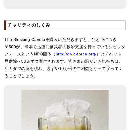
亡命チベット人尼僧のお守り・チャーム
チベット・マントラ・ヒーリングCD
チャリティのしくみ
ギフトラッピング
The Blessing Candleを購入いただきますと、ひとつにつき
シンギングボウル講座
￥500が、熊本で迅速に被災者の救済支援を行っているシビック
●
初級講座
フォースというNPO団体（
http://civic-force.org/
）とチベット
尼僧院へ50％ずつ寄付されます。皆さまの温かいお気持ちは、
●
倍音呼吸法レッスン
サカダワの徳を積み、必ずや10万倍のご利益となって戻ってく
中級講座
ることでしょう。
上級講座
ビギナー講師・養成講座
アマナマナとは
About Us