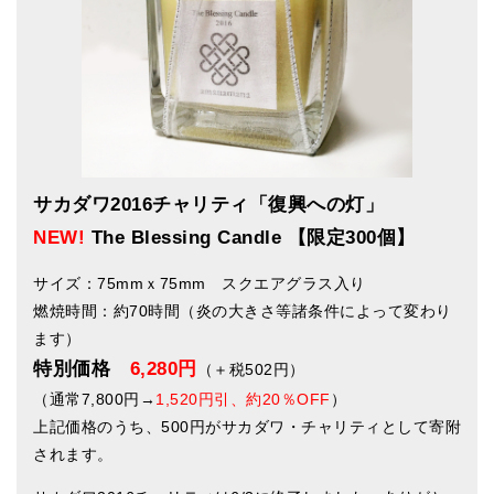
メールお便り登録
LINEお友だち登録
お客様の声
ブログ
特商法の表記
サカダワ2016チャリティ「復興への灯」
NEW!
The Blessing Candle 【限定300個】
サイズ：75mmｘ75mm スクエアグラス入り
燃焼時間：約70時間（炎の大きさ等諸条件によって変わり
ます）
特別価格
6,280円
（＋税502円）
（通常7,800円→
1,520円引、約20％OFF
）
上記価格のうち、500円がサカダワ・チャリティとして寄附
されます。