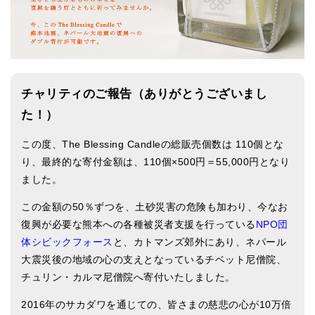
アマナマナのシンギングボウル
●
チベット・シンギングボウル
●
新・鍛造スペシャル
チャリティのご報告（ありがとうございまし
●
マンダラ彫（黒・渋金）
た！）
人気の3点セット
この度、The Blessing Candleの総販売個数は 110個とな
り、最終的な寄付金額は、110個×500円＝55,000円となり
お得なアマナマナ・セット
ました。
特大シンギングボウル・特殊柄
この金額の50％ずつを、土砂災害の危険も加わり、今なお
スティック・マレット・リング（台座）
復興が必要な熊本への各種被災者支援を行っている
NPO団
体シビックフォース
と、カトマンズ郊外にあり、ネパール
アマナマナのティンシャ
大震災後の地域の心の支えとなっているチベット尼僧院、
チュリン・カルマ尼僧院へ寄付いたしました。
●
プレミアム・ティンシャ（L・M）
2016年のサカダワを通じての、皆さまの慈悲の心が10万倍
●
ベーシック・ティンシャ（4種）