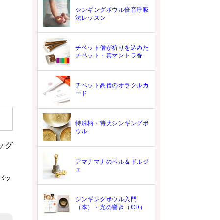
シンギングボウル倍音呼吸
法レッスン
チベット僧が祈りを込めた
チベット・真マントラ香
チベット高僧のオラクルカ
ード
特殊柄・特大シンギングボ
ウル
アマナマナのベル＆ドルジ
ェ
バッ
シンギングボウル入門
（本）・光の響き（CD）