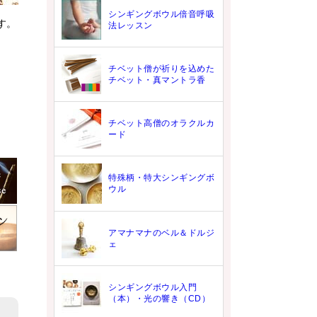
シンギングボウル倍音呼吸
す。
法レッスン
チベット僧が祈りを込めた
チベット・真マントラ香
チベット高僧のオラクルカ
ード
特殊柄・特大シンギングボ
ウル
アマナマナのベル＆ドルジ
ェ
シンギングボウル入門
（本）・光の響き（CD）