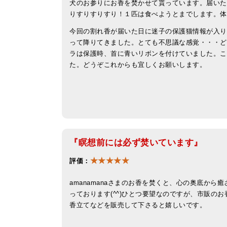
犬のお参りにお香を焚かせて貰っています。届いた
りすりすりすり！１匹は食べようとまでします。体
今回の割れ香が届いた日に迷子の保護猫情報が入り、
って降りてきました。とても不思議な感覚・・・ど
ラは保護時、首に青いリボンを付けていました。こ
た。どうぞこれからも宜しくお願いします
『瞑想前には必ず焚いています』
★★★★★
評価：
amanamanaさまのお香を焚くと、心の奥底か
っております(^^)ひとつ要望なのですが、市販のお
香立てなどを販売して下さると嬉しいです。