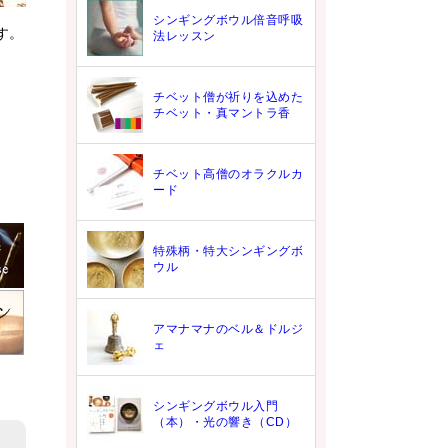
シンギングボウル倍音呼吸
す。
法レッスン
チベット僧が祈りを込めた
チベット・真マントラ香
チベット高僧のオラクルカ
ード
特殊柄・特大シンギングボ
ウル
アマナマナのベル＆ドルジ
ェ
シンギングボウル入門
（本）・光の響き（CD）