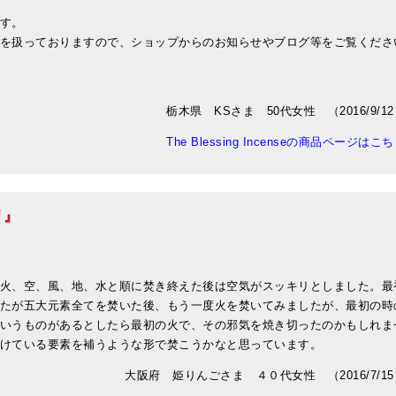
す。
を扱っておりますので、ショップからのお知らせやブログ等をご覧くださ
栃木県 KSさま 50代女性 （2016/9/1
The Blessing Incenseの商品ページはこ
リ』
火、空、風、地、水と順に焚き終えた後は空気がスッキリとしました。最
たが五大元素全てを焚いた後、もう一度火を焚いてみましたが、最初の時
いうものがあるとしたら最初の火で、その邪気を焼き切ったのかもしれま
けている要素を補うような形で焚こうかなと思っています。
大阪府 姫りんごさま ４０代女性 （2016/7/15