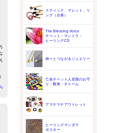
スティック、マレット、リ
ング（台座）
The Blessing Voice
チベット・マントラ・
ヒーリングCD
ろ
な
神々とつながるジュエリー
え
1）
亡命チベット人尼僧のお守
り・数珠・チャーム
ちら
アマナマナアウトレット
ヒーリングマンダラ
ポスター