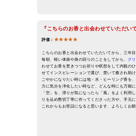
『こちらのお香と出会わせていただい
★★★★★
評価：
こちらのお香と出会わせていただいてから、三年目
毎朝、軽い体操や身の回りのことをしてから、
クリ
わせてお香を焚きつつお祈りや瞑想をして内観のひ
せてインスピレーションで選び、焚いて癒され助け
ごやかになりたい時には地・水・ヒーリング香を、
力に気分を浄化したい時など、どんな時にも万能に
「空」を、滞りが気になったら「風」をよく利用して
りを込め懇切丁寧に作ってくださった方や、手元に
これからもお世話になると思います、よろしくお願