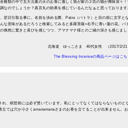
全種類の中で五大元素の火のお香に激しく我が家の２匹の猫が興味深々！
調なのでしょうか？真言丸の効果を感じているんだなぁと思っております
翌日引取る事に。名前を決める際、Patra（パトラ）と目の前に文字と
んな意味があるだろうと検索してみると多羅菩薩=右手に青い蓮の花。パ
の偶然に驚きと喜びを感じつつ、アマナマナ様とのご縁の深さも感じまし
。
北海道 ゆっこさま 40代女性 （2017/2/2
The Blessing Incenseの商品ページはこ
ら癒され、瞑想前には必ず焚いています。私にとってなくてはならないものと
香立ては穴が小さくamanamanaさまのお香を立てることが出来ません。お