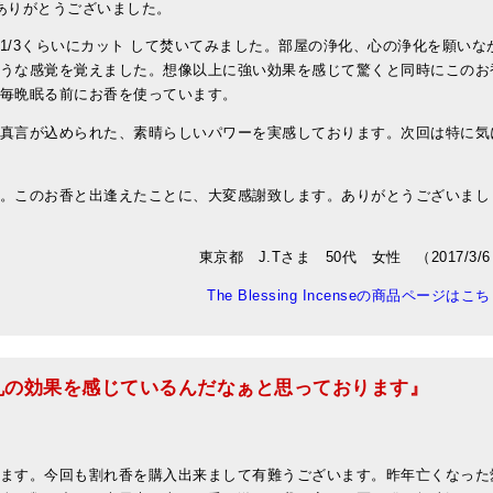
ありがとうございました。
1/3くらいにカット して焚いてみました。部屋の浄化、心の浄化を願いな
うな感覚を覚えました。想像以上に強い効果を感じて驚くと同時にこのお
毎晩眠る前にお香を使っています。
真言が込められた、素晴らしいパワーを実感しております。次回は特に気
。このお香と出逢えたことに、大変感謝致します。ありがとうございまし
東京都 J.Tさま 50代 女性 （2017/3/
The Blessing Incenseの商品ページはこ
丸の効果を感じているんだなぁと思っております』
ます。今回も割れ香を購入出来まして有難うございます。昨年亡くなった