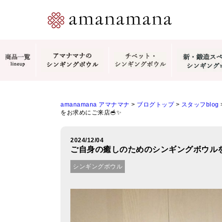
amanamana アマナマナ
>
ブログトップ
>
スタッフblog
をお求めにご来店🥣✨
2024/12/04
ご自身の癒しのためのシンギングボウルを
シンギングボウル