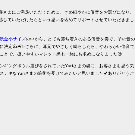
お客さまにご満足いただくために、きめ細やかに倍音をお選びになり、
を感じていただけたらという思いを込めてサポートさせていただきまし
渋金小サイズ
の中から、とても落ち着きのある倍音を奏で、その音の
に決定👍🥣✨さらに、耳元でやさしく鳴らしたら、やわらかい倍音で
ことで、扱いやすいマレット黒も一緒にお求めになりました😍
ギングボウル選びをされていたYuriさまの姿に、お客さまを思う気
テキなYuriさまの施術を受けてみたいと思いました💕ありがとうご