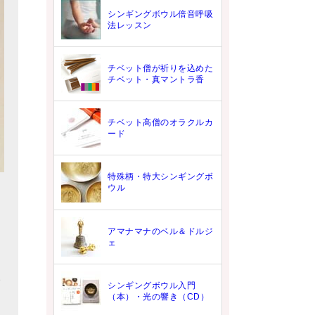
シンギングボウル倍音呼吸
法レッスン
チベット僧が祈りを込めた
チベット・真マントラ香
チベット高僧のオラクルカ
ード
特殊柄・特大シンギングボ
ウル
アマナマナのベル＆ドルジ
ェ
シンギングボウル入門
（本）・光の響き（CD）