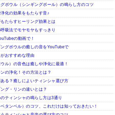
ングボウル（シンギングボール）の鳴らし方のコツ
浄化の効果をもたらす音♪
がもたらすヒーリング効果とは
の呼吸法でモヤモヤもすっきり
uTubeの動画で！
グボウルの癒しの音をYouTubeで
ャがおすすめな理由
ボウル）の音色は癒しや浄化に最適！
ーンの浄化！その方法とは？
がある？癒しによいティンシャ選び方
ギング・リンの違いとは？
のティンシャの鳴らし方は3通り
チベタンベル）のコツ、これだけは知っておきたい！
使うティンシャと音楽の選び方のコツ