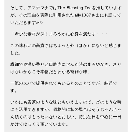
そして、アマナマナではThe Blessing Teaを推しています
ティンシャケース
が、その理由を実際に引用されたally1987さまにも語って
チベット・真マントラ香
いただきます☕✨
●
お香定期購入（ラクとくサブスク）
「希少な素材が深くまろやかに心身を満たす・・・
チベット高僧のオラクルカード
この味わいの高貴さはちょっと外（ほか）にないと感じま
した。
ベル＆ドルジェ
繊細で奥深い香りと口腔内に含んだ時のまろやかさ、さり
シンギングボウル入門本・CD
げないからこそ本物だとわかる複雑な味。
アウトレット
一流のスパで提供されてもいるとのことですが、納得で
す。
オリジナルグッズ
いかにも麦茶のような味ともいえますので、どのような時
神々とつながるジュエリー
にも活用できますが、価格的に私の場合はそうじゃんじゃ
ヒーリング・マンダラポスター
ん頂くのはもったいないとおもい、特別な日を中心に一日
かけてゆっくり頂いています。
ロゴステッカー・ポストカード各種