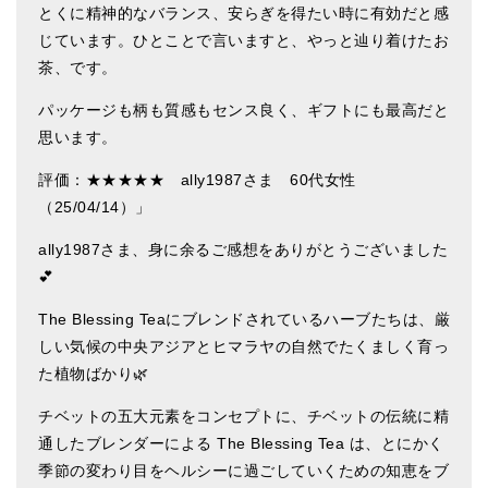
とくに精神的なバランス、安らぎを得たい時に有効だと感
亡命チベット人尼僧のお守り・チャーム
じています。ひとことで言いますと、やっと辿り着けたお
チベット・マントラ・ヒーリングCD
茶、です。
ギフトラッピング
パッケージも柄も質感もセンス良く、ギフトにも最高だと
思います。
シンギングボウル講座
評価：★★★★★ ally1987さま 60代女性
●
初級講座
（25/04/14）」
●
倍音呼吸法レッスン
ally1987さま、身に余るご感想をありがとうございました
💕
中級講座
The Blessing Teaにブレンドされているハーブたちは、厳
上級講座
しい気候の中央アジアとヒマラヤの自然でたくましく育っ
ビギナー講師・養成講座
た植物ばかり🌿
アマナマナとは
チベットの五大元素をコンセプトに、チベットの伝統に精
通したブレンダーによる The Blessing Tea は、とにかく
About Us
季節の変わり目をヘルシーに過ごしていくための知恵をブ