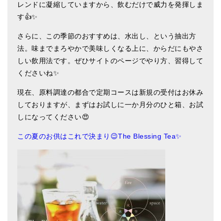
レンドに凝縮していますから、飲むだけで威力を発揮しま
メールお便り登録
す👍✨
LINEお友だち登録
さらに、この季節のおすすめは、水出し、という抽出方
お客様の声
法。味までまろやかで美味しくなる上に、からだにもやさ
しい飲用法です。ぜひサイトのページでやり方、習得して
ブログ
くださいね✨
特商法の表記
現在、原料調達の都合で定期コースは新規の受付はお休み
しておりますが、まずはお試しに一か月分のひと箱、お試
しになってください😍
この夏のお供はこれで決まり😉The Blessing Tea✨