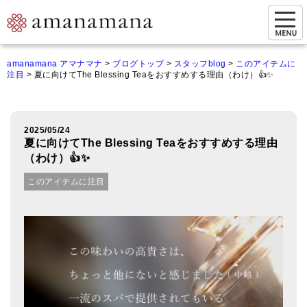
お問い合わせ
amanamana アマナマナ
>
ブログトップ
>
スタッフblog
>
このアイテムに
注目
>
夏に向けてThe Blessing Teaをおすすめする理由（わけ）👍✨
マイページ
ご来店予約（実店舗）
2025/05/24
ご来店&購入
夏に向けてThe Blessing Teaをおすすめする理由
（わけ）👍✨
オンライン相談&購入
このアイテムに注目
シンギングボウル講座
倍音呼吸法レッスン
オンラインショップ
カートを見る
商品一覧