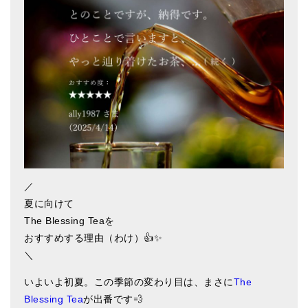
アマナマナのシンギングボウル
●
チベット・シンギングボウル
●
新・鍛造スペシャル
●
マンダラ彫（黒・渋金）
人気の3点セット
お得なアマナマナ・セット
／
特大シンギングボウル・特殊柄
夏に向けて
スティック・マレット・リング（台座）
The Blessing Teaを
おすすめする理由（わけ）👍✨
アマナマナのティンシャ
＼
●
プレミアム・ティンシャ（L・M）
いよいよ初夏。この季節の変わり目は、まさに
The
Blessing Tea
が出番です💨
●
ベーシック・ティンシャ（4種）