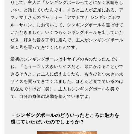
りして、主人に「シンギングボールってとにかく素晴らし
亡命チベット人尼僧のお守り・チャーム
いの」と話していたんです。すると主人が広尾にある、ア
マナマナさんのギャラリー「アマナマナ シンギングボウ
チベット・マントラ・ヒーリングCD
ル・サロン」にお伺いして、シンギングボールを選ばせて
ギフトラッピング
いただきました。いくつもシンギングボールを出していた
だき、好きな音を丁寧に選んで、主人がシンギングボール
シンギングボウル講座
第１号を買ってきてくれたんです。
●
初級講座
最初のシンギングボールは中サイズのものだったんです
●
倍音呼吸法レッスン
ね。「もう一回り大きいサイズだと、頭にかぶることがで
きるそうよ」と主人に伝えましたら、もうひとつ大きい大
中級講座
サイズを買ってきてくれました。ほとんど奏でているのは
私なんですけど（笑）。主人もシンギングボールを奏で
上級講座
て、自分の身体の波動を整えていますよ。
ビギナー講師・養成講座
アマナマナとは
・シンギングボールのどういったところに魅力を
感じていただいたのでしょうか？
About Us