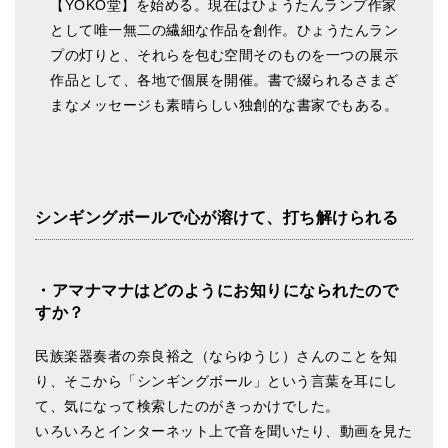
【YOKO堂】を始める。現在はひょうたんランプ作家
ティンシャケース
として唯一無二の繊細な作品を創作。ひょうたんラン
プの灯りと、それらを包む空間そのものを一つの展示
チベット・真マントラ香
作品として、各地で個展を開催。書で綴られるさまざ
まなメッセージも素晴らしい独創的な書家でもある。
●
お香定期購入（ラクとくサブスク）
チベット高僧のオラクルカード
ベル＆ドルジェ
シンギングボールで心が溶けて、打ち解けられる
シンギングボウル入門本・CD
アウトレット
・アマナマナはどのようにお知りになられたので
オリジナルグッズ
すか？
神々とつながるジュエリー
民族楽器奏者の奈良裕之（ならゆうじ）さんのことを知
り、そこから「シンギングボール」という言葉を耳にし
ヒーリング・マンダラポスター
て、気になって検索したのがきっかけでした。
ロゴステッカー・ポストカード各種
いろいろとインターネット上で音を聞いたり、動画を見た