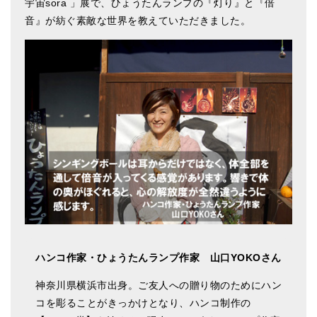
宇宙sora 」展で、ひょうたんランプの『灯り』と『倍
音』が紡ぐ素敵な世界を教えていただきました。
アマナマナのシンギングボウル
●
チベット・シンギングボウル
●
新・鍛造スペシャル
●
マンダラ彫（黒・渋金）
人気の3点セット
お得なアマナマナ・セット
特大シンギングボウル・特殊柄
スティック・マレット・リング（台座）
アマナマナのティンシャ
ハンコ作家・ひょうたんランプ作家 山口YOKOさん
●
プレミアム・ティンシャ（L・M）
神奈川県横浜市出身。ご友人への贈り物のためにハン
コを彫ることがきっかけとなり、ハンコ制作の
●
ベーシック・ティンシャ（4種）