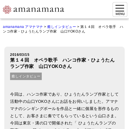
お問い合わせ
amanamana アマナマナ
>
癒しインタビュー
>
第１４回 オペラ歌手 ハ
ンコ作家・ひょうたんランプ作家 山口YOKOさん
マイページ
ご来店予約（実店舗）
2016/03/15
ご来店&購入
第１４回 オペラ歌手 ハンコ作家・ひょうたん
ランプ作家 山口YOKOさん
オンライン相談&購入
癒しインタビュー
シンギングボウル講座
倍音呼吸法レッスン
今回は、ハンコ作家であり、ひょうたんランプ作家として
活動中の山口YOKOさんにお話をお伺いしました。アマナ
オンラインショップ
マナのシンギングボールを作品と一緒に個展を形作るもの
として、お客さまに奏でてもらっているという山口さま。
カートを見る
今回は東京・溝の口で開催された「 ひょうたんランプの
商品一覧