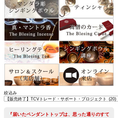
ティンシャケース
チベット・真マントラ香
●
お香定期購入（ラクとくサブスク）
チベット高僧のオラクルカード
ベル＆ドルジェ
シンギングボウル入門本・CD
アウトレット
オリジナルグッズ
神々とつながるジュエリー
絞込み
ヒーリング・マンダラポスター
ロゴステッカー・ポストカード各種
『届いたペンダントトップは、思った通りのすて