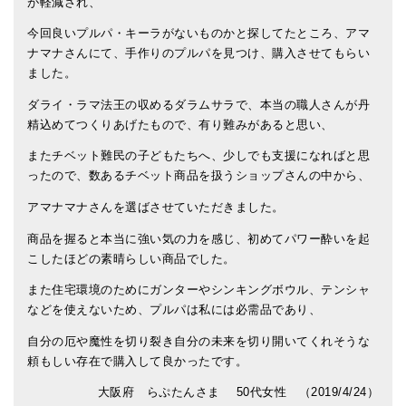
が軽減され、
今回良いプルパ・キーラがないものかと探してたところ、アマ
ナマナさんにて、手作りのプルパを見つけ、購入させてもらい
ました。
ダライ・ラマ法王の収めるダラムサラで、本当の職人さんが丹
精込めてつくりあげたもので、有り難みがあると思い、
またチベット難民の子どもたちへ、少しでも支援になればと思
ったので、数あるチベット商品を扱うショップさんの中から、
アマナマナさんを選ばさせていただきました。
商品を握ると本当に強い気の力を感じ、初めてパワー酔いを起
こしたほどの素晴らしい商品でした。
また住宅環境のためにガンターやシンキングボウル、テンシャ
などを使えないため、プルパは私には必需品であり、
自分の厄や魔性を切り裂き自分の未来を切り開いてくれそうな
頼もしい存在で購入して良かったです。
大阪府 らぷたんさま 50代女性 （2019/4/24）