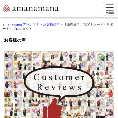
お問い合わせ
amanamana アマナマナ
>
お客様の声
>
【販売終了】TCVトレード・サポ
ート・プロジェクト
マイページ
お客様の声
ご来店予約（実店舗）
ご来店&購入
オンライン相談&購入
シンギングボウル講座
倍音呼吸法レッスン
オンラインショップ
カートを見る
商品一覧