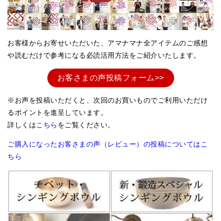
アマナマナのシンギングボウル
●
チベット・シンギングボウル
お客様からお寄せいただいた、アマナマナ全アイテムのご感想
や読むだけで参考になる必読活用方法をご紹介いたします。
●
新・鍛造スペシャル
●
マンダラ彫（黒・渋金）
お客さまの声投稿フォーム>>
人気の3点セット
※お声を投稿いただくと、次回のお買いものでご利用いただけ
るポイントを進呈しています。
お得なアマナマナ・セット
詳しくは
こちら
をご覧ください。
特大シンギングボウル・特殊柄
ご購入になったお客さまの声（レビュー）の投稿についてはこ
スティック・マレット・リング（台座）
ちら
アマナマナのティンシャ
●
プレミアム・ティンシャ（L・M）
●
ベーシック・ティンシャ（4種）