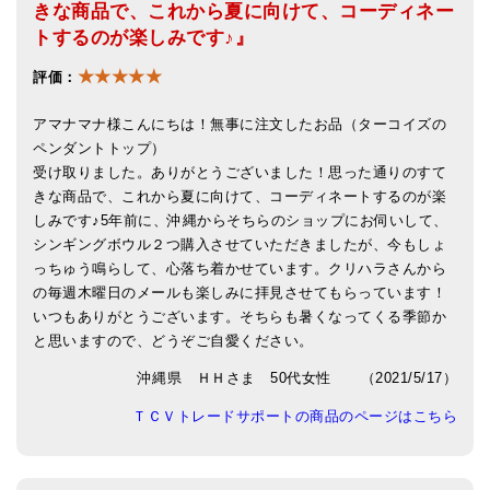
きな商品で、これから夏に向けて、コーディネー
亡命チベット人尼僧のお守り・チャーム
トするのが楽しみです♪』
チベット・マントラ・ヒーリングCD
★★★★★
評価：
ギフトラッピング
アマナマナ様こんにちは！無事に注文したお品（ターコイズの
ペンダントトップ）
シンギングボウル講座
受け取りました。ありがとうございました！思った通りのすて
●
初級講座
きな商品で、これから夏に向けて、コーディネートするのが楽
しみです♪5年前に、沖縄からそちらのショップにお伺いして、
●
倍音呼吸法レッスン
シンギングボウル２つ購入させていただきましたが、今もしょ
っちゅう鳴らして、心落ち着かせています。クリハラさんから
中級講座
の毎週木曜日のメールも楽しみに拝見させてもらっています！
いつもありがとうございます。そちらも暑くなってくる季節か
上級講座
と思いますので、どうぞご自愛ください️。
ビギナー講師・養成講座
沖縄県 ＨＨさま 50代女性 （2021/5/17）
アマナマナとは
ＴＣＶトレードサポートの商品のページはこちら
About Us