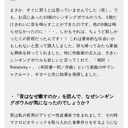
メールお便り登録
まさか、すぐに買うとは思っていませんでした（笑）。で
LINEお友だち登録
も、お店にあった10個のシンギングボウルのうち、1個だ
けきれいに音を鳴らすことができたのです。他の9個は鳴
お客様の声
らせなかったのに・・・。しかもそれは、ちょうど欲しか
ブログ
ったミの音程だったんです！！ これは運命的な出会いか
もしれないと思って購入しました。持ち帰ってみたら家族
特商法の表記
も興味を持ってくれました。特に作曲家の主人は、大きい
シンギングボウルも欲しいと言ってくれて、「相対 ～
Relativity～」（本田優一郎／作曲）という新曲の中でシ
ャクルート、ギターと共に効果を発揮しました。
・「音はなぜ癒すのか」を読んで、なぜシンギン
グボウルが気になったのでしょうか？
実は私の長男がアトピー性皮膚炎で生まれまして、その時
マクロビオティックを取り入れた食事作りをするようにな