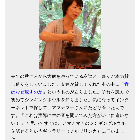
亡命チベット人尼僧のお守り・チャーム
チベット・マントラ・ヒーリングCD
ギフトラッピング
シンギングボウル講座
●
初級講座
●
倍音呼吸法レッスン
去年の秋ごろから大病を患っている友達と、読んだ本の貸
中級講座
し借りをしていました。友達が貸してくれた本の中に「
音
はなぜ癒すのか
」というものがありました。それを読んで
上級講座
初めてシンギングボウルを知りました。気になってインタ
ビギナー講師・養成講座
ーネットで探して、アマナマナさんにたどり着いたんで
す。『これは実際に生の音を聞いてみた方がいいに違いな
アマナマナとは
い！ 』と思ってすぐに、アマナマナのシンギングボウル
を試せるというギャラリー（ノルブリンカ）に伺いまし
About Us
た。