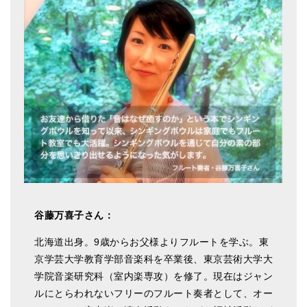
アマナマナのシンギングボウル
●
チベット・シンギングボウル
●
新・鍛造スペシャル
●
マンダラ彫（黒・渋金）
人気の3点セット
お得なアマナマナ・セット
特大シンギングボウル・特殊柄
谷藤万喜子さん：
スティック・マレット・リング（台座）
北海道出身。9歳からお父様よりフルートを学ぶ。東
アマナマナのティンシャ
京学芸大学教育学部音楽科を卒業後、東京芸術大学大
●
プレミアム・ティンシャ（L・M）
学院音楽研究科（室内楽専攻）を修了。現在はジャン
ルにとらわれないフリーのフルート奏者として、オー
●
ベーシック・ティンシャ（4種）