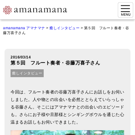
お問い合わせ
amanamana アマナマナ
>
癒しインタビュー
>
第５回 フルート奏者・谷
藤万喜子さん
マイページ
ご来店予約（実店舗）
2016/03/14
ご来店&購入
第５回 フルート奏者・谷藤万喜子さん
オンライン相談&購入
癒しインタビュー
シンギングボウル講座
今回は、フルート奏者の谷藤万喜子さんにお話しをお伺い
倍音呼吸法レッスン
しました。人や物との出会いを必然ととらえていらっしゃ
る谷藤さん。そこにはアマナマナとの出会いのエピソード
オンラインショップ
も。さらにお子様や旦那様とシンギングボウルを通じた心
カートを見る
温まるお話しもお伺いできました。
商品一覧