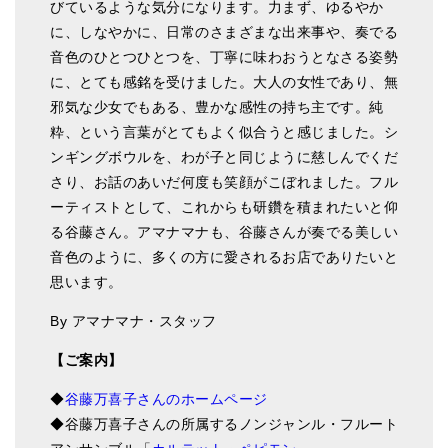
びているような気分になります。力まず、ゆるやか
に、しなやかに、日常のさまざまな出来事や、奏でる
音色のひとつひとつを、丁寧に味わおうとなさる姿勢
に、とても感銘を受けました。大人の女性であり、無
邪気な少女でもある、豊かな感性の持ち主です。純
粋、という言葉がとてもよく似合うと感じました。シ
ンギングボウルを、わが子と同じように慈しんでくだ
さり、お話のあいだ何度も笑顔がこぼれました。フル
ーティストとして、これからも研鑽を積まれたいと仰
る谷藤さん。アマナマナも、谷藤さんが奏でる美しい
音色のように、多くの方に愛されるお店でありたいと
思います。
By アマナマナ・スタッフ
【ご案内】
◆
谷藤万喜子さんのホームページ
◆谷藤万喜子さんの所属するノンジャンル・フルート