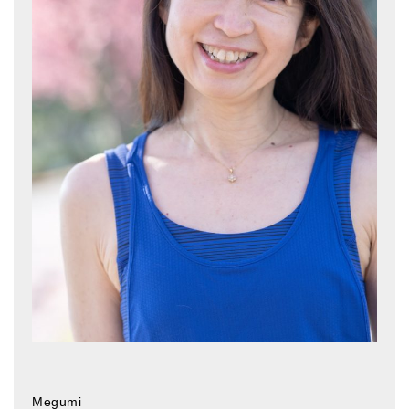
亡命チベット人尼僧のお守り・チャーム
チベット・マントラ・ヒーリングCD
ギフトラッピング
シンギングボウル講座
●
初級講座
●
倍音呼吸法レッスン
中級講座
上級講座
ビギナー講師・養成講座
アマナマナとは
About Us
Megumi