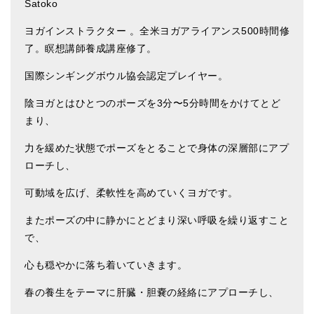
Satoko
ヨガインストラクター 。全米ヨガアライアンス500時間修
了。瞑想講師養成講座修了。
国際シンギングボウル協会認定プレイヤー。
陰ヨガとはひとつのポーズを
3
分〜
5
分時間をかけてとど
まり、
力を緩めた状態でポーズをとることで身体の深層部にアプ
ローチし、
可動域を広げ、柔軟性を高めていくヨガです。
またポーズの中に静かにとどまり深い呼吸を繰り返すこと
で、
心も穏やかに落ち着いていきます。
春の養生をテーマに肝臓・胆嚢の経絡にアプローチし、