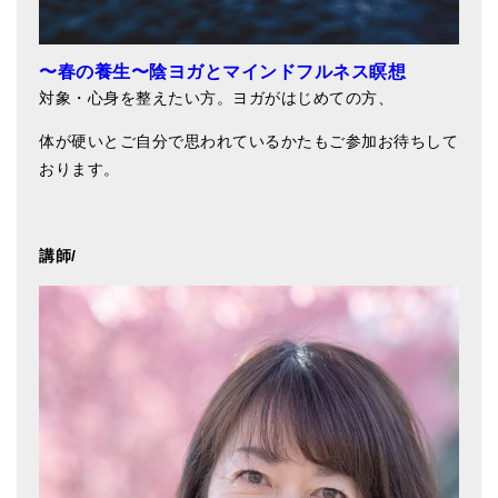
ティンシャケース
〜春の養生〜陰ヨガとマインドフルネス瞑想
チベット・真マントラ香
対象・心身を整えたい方。ヨガがはじめての方、
●
お香定期購入（ラクとくサブスク）
体が硬いとご自分で思われているかたもご参加お待ちして
チベット高僧のオラクルカード
おります。
ベル＆ドルジェ
シンギングボウル入門本・CD
講師/
アウトレット
オリジナルグッズ
神々とつながるジュエリー
ヒーリング・マンダラポスター
ロゴステッカー・ポストカード各種