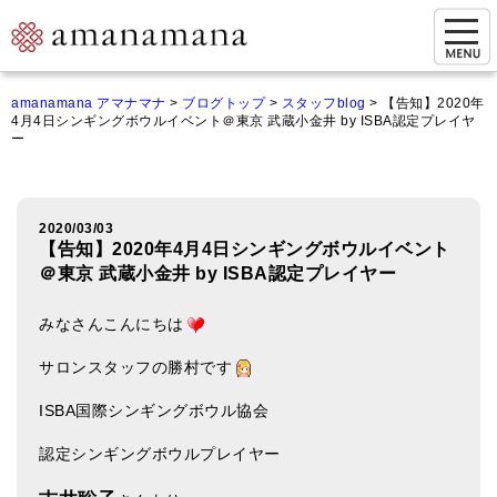
お問い合わせ
amanamana アマナマナ
>
ブログトップ
>
スタッフblog
>
【告知】2020年
4月4日シンギングボウルイベント＠東京 武蔵小金井 by ISBA認定プレイヤ
マイページ
ー
ご来店予約（実店舗）
ご来店&購入
2020/03/03
【告知】2020年4月4日シンギングボウルイベント
オンライン相談&購入
＠東京 武蔵小金井 by ISBA認定プレイヤー
シンギングボウル講座
みなさんこんにちは
倍音呼吸法レッスン
サロンスタッフの勝村です
オンラインショップ
ISBA国際シンギングボウル協会
カートを見る
認定シンギングボウルプレイヤー
商品一覧