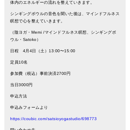
体内のエネルギーの流れを整えていきます。
シンギングボウルの音色を聞いた後は、マインドフルネス
瞑想で心を整えていきます。
（陰ヨガ・
Memi /
マインドフルネス瞑想、シンギングボ
ウル・
Satoko
）
日程
4
月
4
日（土）
13:00
〜
15:00
定員
10
名
参加費（税込）事前決済
2700
円
当日
3000
円
申込方法
申込みフォームより
https://coubic.com/satsioyogastudio/698773
問い合わせ先