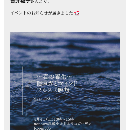
吉井聡子
さんより、
アマナマナのシンギングボウル
イベントのお知らせが届きました
●
チベット・シンギングボウル
●
新・鍛造スペシャル
●
マンダラ彫（黒・渋金）
人気の3点セット
お得なアマナマナ・セット
特大シンギングボウル・特殊柄
スティック・マレット・リング（台座）
アマナマナのティンシャ
●
プレミアム・ティンシャ（L・M）
●
ベーシック・ティンシャ（4種）