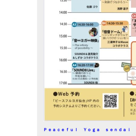
Ｐｅａｃｅｆｕｌ Ｙｏｇａ ｓｅｎｄａｉ 