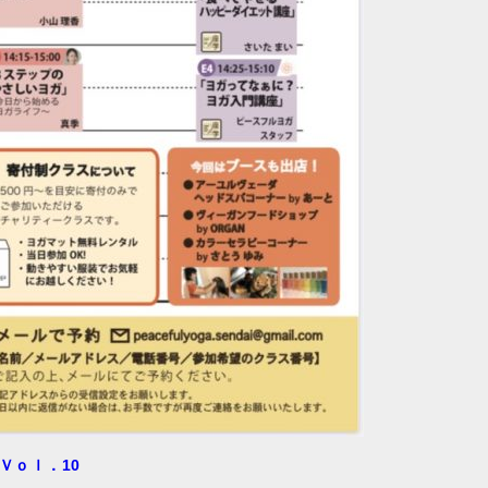
Ｖｏｌ．10