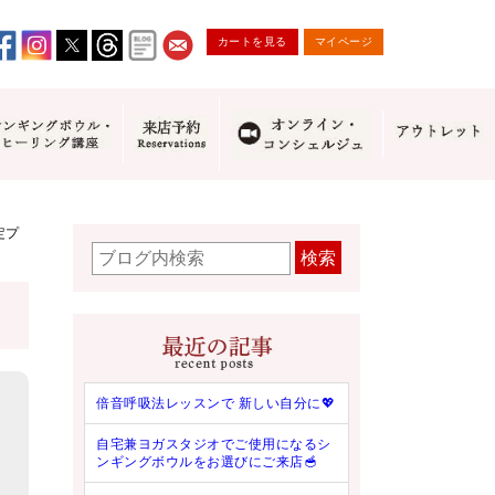
カートを見る
マイページ
定プ
検索
倍音呼吸法レッスンで 新しい自分に💖
自宅兼ヨガスタジオでご使用になるシ
ンギングボウルをお選びにご来店🥣