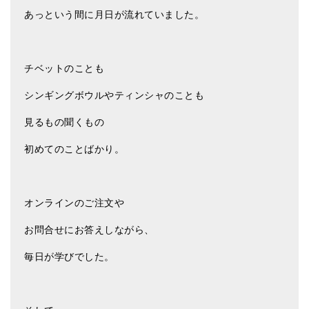
あっという間に月日が流れていました。
ティンシャケース
チベット・真マントラ香
チベットのことも
●
お香定期購入（ラクとくサブスク）
シンギングボウルやティンシャのことも
チベット高僧のオラクルカード
見るもの聞くもの
ベル＆ドルジェ
初めてのことばかり。
シンギングボウル入門本・CD
アウトレット
オンラインのご注文や
オリジナルグッズ
お問合せにお答えしながら、
神々とつながるジュエリー
毎日が学びでした。
ヒーリング・マンダラポスター
ロゴステッカー・ポストカード各種