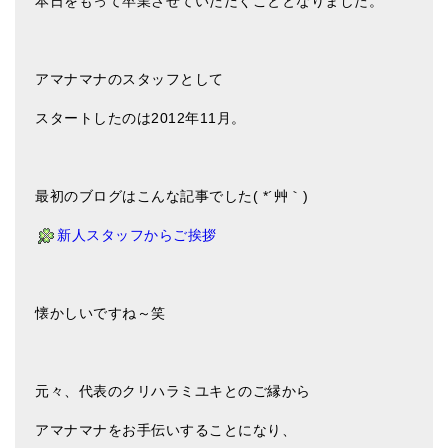
本日をもって卒業させていただくこととなりました。
アマナマナのシンギングボウル
●
チベット・シンギングボウル
アマナマナのスタッフとして
●
新・鍛造スペシャル
スタートしたのは2012年11月。
●
マンダラ彫（黒・渋金）
人気の3点セット
最初のブログはこんな記事でした( *´艸｀)
新人スタッフからご挨拶
お得なアマナマナ・セット
特大シンギングボウル・特殊柄
懐かしいですね～笑
スティック・マレット・リング（台座）
アマナマナのティンシャ
元々、代表のクリハラミユキとのご縁から
●
プレミアム・ティンシャ（L・M）
アマナマナをお手伝いすることになり、
●
ベーシック・ティンシャ（4種）