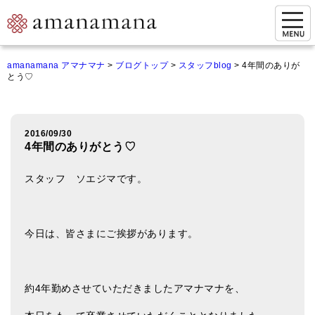
お問い合わせ
amanamana アマナマナ
>
ブログトップ
>
スタッフblog
>
4年間のありが
とう♡
マイページ
ご来店予約（実店舗）
2016/09/30
ご来店&購入
4年間のありがとう♡
オンライン相談&購入
スタッフ ソエジマです。
シンギングボウル講座
倍音呼吸法レッスン
今日は、皆さまにご挨拶があります。
オンラインショップ
カートを見る
約4年勤めさせていただきましたアマナマナを、
商品一覧