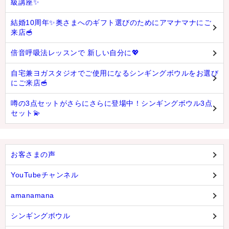
級講座✨
結婚10周年✨奥さまへのギフト選びのためにアマナマナにご
来店🥣
倍音呼吸法レッスンで 新しい自分に💖
自宅兼ヨガスタジオでご使用になるシンギングボウルをお選び
にご来店🥣
噂の3点セットがさらにさらに登場中！シンギングボウル3点
セット💫
お客さまの声
YouTubeチャンネル
amanamana
シンギングボウル