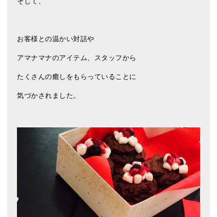
そして、
亡命チベット人尼僧のお守り・チャーム
チベット・マントラ・ヒーリングCD
お客様との温かい対話や
ギフトラッピング
アマナマナのアイテム、スタッフから
シンギングボウル講座
たくさんの癒しをもらっていることに
●
初級講座
気づかされました。
●
倍音呼吸法レッスン
中級講座
上級講座
ビギナー講師・養成講座
アマナマナとは
About Us