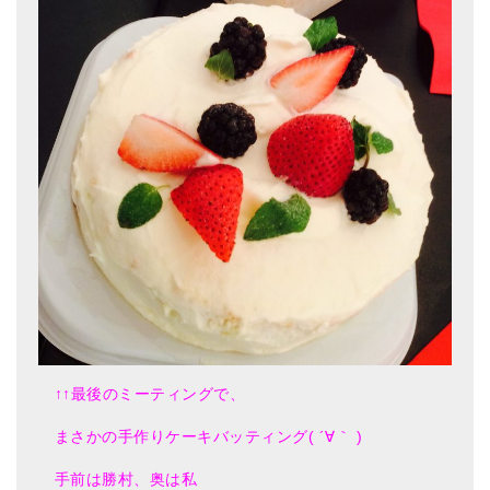
メールお便り登録
LINEお友だち登録
お客様の声
ブログ
特商法の表記
↑↑最後のミーティングで、
まさかの手作りケーキバッティング( ´∀｀ )
手前は勝村、奥は私