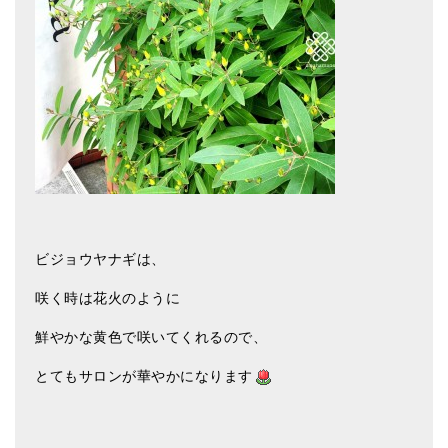
ティンシャケース
チベット・真マントラ香
●
お香定期購入（ラクとくサブスク）
チベット高僧のオラクルカード
ベル＆ドルジェ
シンギングボウル入門本・CD
ビジョウヤナギは、
アウトレット
咲く時は花火のように
オリジナルグッズ
鮮やかな黄色で咲いてくれるので、
神々とつながるジュエリー
とてもサロンが華やかになります
ヒーリング・マンダラポスター
ロゴステッカー・ポストカード各種