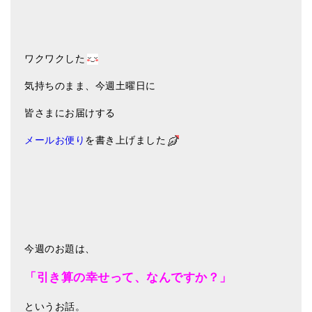
亡命チベット人尼僧のお守り・チャーム
チベット・マントラ・ヒーリングCD
ワクワクした
ギフトラッピング
気持ちのまま、今週土曜日に
シンギングボウル講座
皆さまにお届けする
●
初級講座
メールお便り
を書き上げました
●
倍音呼吸法レッスン
中級講座
上級講座
ビギナー講師・養成講座
今週のお題は、
アマナマナとは
「引き算の幸せって、なんですか？」
About Us
というお話。