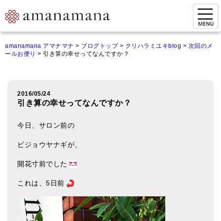
お問い合わせ
amanamana アマナマナ
>
ブログトップ
>
クリハラミユキblog
>
次回のメ
ールお便り
>
引き算の幸せってなんですか？
マイページ
ご来店予約（実店舗）
2016/05/24
ご来店&購入
引き算の幸せってなんですか？
オンライン相談&購入
今日、サロン前の
シンギングボウル講座
ビジョウヤナギが、
倍音呼吸法レッスン
開花寸前でした
オンラインショップ
これは、5日前
カートを見る
商品一覧