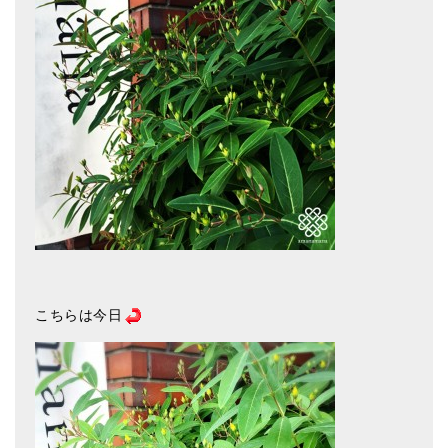
アマナマナのシンギングボウル
●
チベット・シンギングボウル
●
新・鍛造スペシャル
●
マンダラ彫（黒・渋金）
人気の3点セット
お得なアマナマナ・セット
特大シンギングボウル・特殊柄
こちらは今日
スティック・マレット・リング（台座）
アマナマナのティンシャ
●
プレミアム・ティンシャ（L・M）
●
ベーシック・ティンシャ（4種）