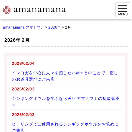
お問い合わせ
amanamana アマナマナ
>
2026年
>
2月
マイページ
2026年 2月
ご来店予約（実店舗）
ご来店&購入
2026/02/04
オンライン相談&購入
インヨガを中心に人々を癒したい🌿✨とのことで、癒し
のお道具選びにご来店
シンギングボウル講座
2026/02/03
倍音呼吸法レッスン
シンギングボウルを学ぶなら🥣✨ アマナマナの初級講座
✨
オンラインショップ
2026/02/02
カートを見る
ヒーリングでご使用されるシンギングボウルをお求めに
ご来店
商品一覧