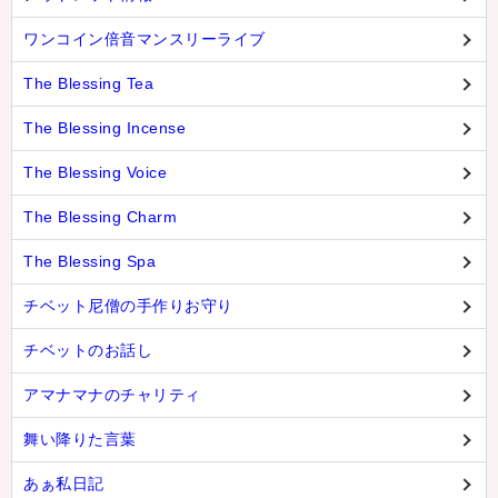
亡命チベット人尼僧のお守り・チャーム
ワンコイン倍音マンスリーライブ
チベット・マントラ・ヒーリングCD
The Blessing Tea
ギフトラッピング
The Blessing Incense
シンギングボウル講座
The Blessing Voice
●
初級講座
The Blessing Charm
●
倍音呼吸法レッスン
The Blessing Spa
中級講座
チベット尼僧の手作りお守り
上級講座
チベットのお話し
ビギナー講師・養成講座
アマナマナのチャリティ
アマナマナとは
舞い降りた言葉
About Us
あぁ私日記