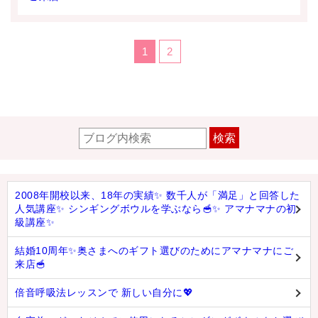
アマナマナのシンギングボウル
1
2
●
チベット・シンギングボウル
●
新・鍛造スペシャル
●
マンダラ彫（黒・渋金）
検索
人気の3点セット
お得なアマナマナ・セット
2008年開校以来、18年の実績✨ 数千人が「満足」と回答した
特大シンギングボウル・特殊柄
人気講座✨ シンギングボウルを学ぶなら🥣✨ アマナマナの初
級講座✨
スティック・マレット・リング（台座）
結婚10周年✨奥さまへのギフト選びのためにアマナマナにご
アマナマナのティンシャ
来店🥣
●
プレミアム・ティンシャ（L・M）
倍音呼吸法レッスンで 新しい自分に💖
●
ベーシック・ティンシャ（4種）