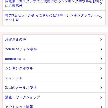
自宅兼ヨガスタジオでご使用になるシンギングボウルをお選び
にご来店🥣
ティンシャケース
噂の3点セットがさらにさらに登場中！シンギングボウル3点
チベット・真マントラ香
セット💫
●
お香定期購入（ラクとくサブスク）
チベット高僧のオラクルカード
お客さまの声
ベル＆ドルジェ
YouTubeチャンネル
シンギングボウル入門本・CD
amanamana
アウトレット
シンギングボウル
オリジナルグッズ
ティンシャ
神々とつながるジュエリー
次回のメールお便り
ヒーリング・マンダラポスター
講座・ワークショップ
ロゴステッカー・ポストカード各種
アウトレット情報