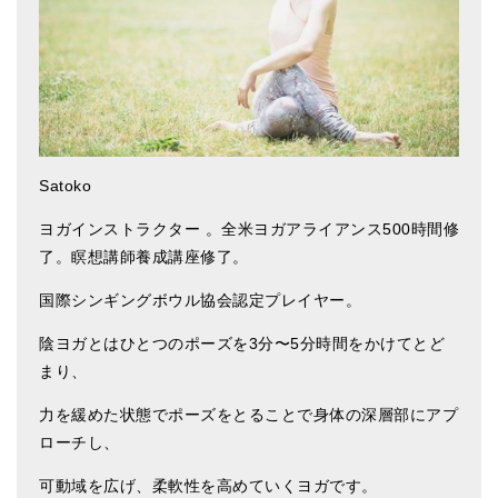
Satoko
ヨガインストラクター 。全米ヨガアライアンス500時間修
了。瞑想講師養成講座修了。
国際シンギングボウル協会認定プレイヤー。
陰ヨガとはひとつのポーズを
3
分〜
5
分時間をかけてとど
まり、
力を緩めた状態でポーズをとることで身体の深層部にアプ
ローチし、
可動域を広げ、柔軟性を高めていくヨガです。