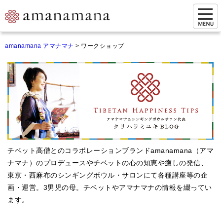
お問い合わせ
amanamana アマナマナ
>
ワークショップ
マイページ
ご来店予約（実店舗）
ご来店&購入
オンライン相談&購入
シンギングボウル講座
チベット高僧とのコラボレーションブランドamanamana（アマ
倍音呼吸法レッスン
ナマナ）のプロデュースやチベットの心の知恵や癒しの発信、
東京・西麻布のシンギングボウル・サロンにて各種講座等の企
オンラインショップ
画・運営。3男児の母。チベットやアマナマナの情報を綴ってい
カートを見る
ます。
商品一覧