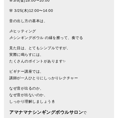
🌸3/5(金)18:00〜20:00
亡命チベット人尼僧のお守り・チャーム
🌸 3/25(木)12:00〜14:00
チベット・マントラ・ヒーリングCD
音の出し方の基本は、
ギフトラッピング
🎶ヒッティング
シンギングボウル講座
🎶シンギングボウル の縁を擦って、奏でる
●
初級講座
見た目は、とてもシンプルですが、
実際に鳴らすには、
●
倍音呼吸法レッスン
たくさんのポイントがあります✨
中級講座
ビギナー講座では、
講師が一人ひとりにしっかりレクチャー
上級講座
なぜ音が出るのか、
ビギナー講師・養成講座
なぜ音が出ないのか、
アマナマナとは
しっかり理解しましょう📓
About Us
アマナマナシンギングボウルサロン
で