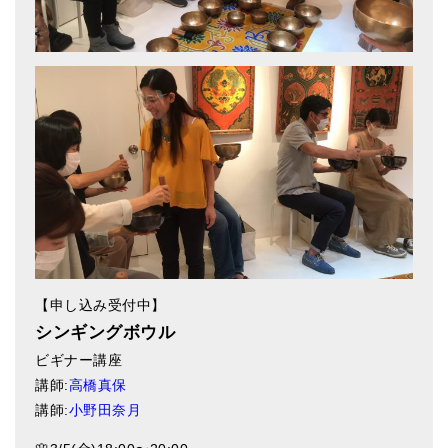
ティンシャケース
チベット・真マントラ香
●
お香定期購入（ラクとくサブスク）
チベット高僧のオラクルカード
ベル＆ドルジェ
シンギングボウル入門本・CD
アウトレット
【申し込み受付中】
オリジナルグッズ
シンギングボウル
神々とつながるジュエリー
ビギナー講座
講師:
高橋真保
ヒーリング・マンダラポスター
講師:
小野田奈月
ロゴステッカー・ポストカード各種