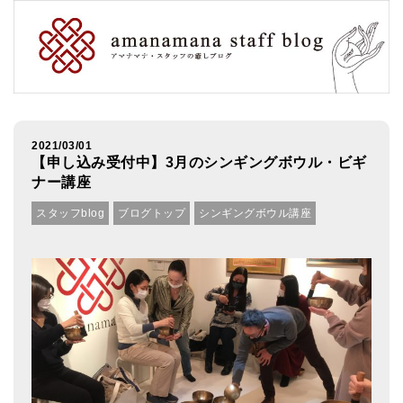
アマナマナのシンギングボウル
●
チベット・シンギングボウル
●
新・鍛造スペシャル
●
マンダラ彫（黒・渋金）
2021/03/01
【申し込み受付中】3月のシンギングボウル・ビギ
人気の3点セット
ナー講座
お得なアマナマナ・セット
スタッフblog
ブログトップ
シンギングボウル講座
特大シンギングボウル・特殊柄
スティック・マレット・リング（台座）
アマナマナのティンシャ
●
プレミアム・ティンシャ（L・M）
●
ベーシック・ティンシャ（4種）