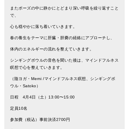
またポーズの中に静かにとどまり深い呼吸を繰り返すこと
で、
心も穏やかに落ち着いていきます。
春の養生をテーマに肝臓・胆嚢の経絡にアプローチし、
体内のエネルギーの流れを整えていきます。
シンギングボウルの音色を聞いた後は、マインドフルネス
瞑想で心を整えていきます。
（陰ヨガ・
Memi /
マインドフルネス瞑想、シンギングボ
ウル・
Satoko
）
日程
4
月
4
日（土）
13:00
〜
15:00
定員
10
名
参加費（税込）事前決済
2700
円