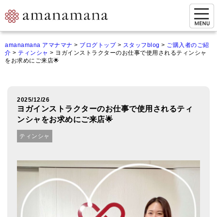
お問い合わせ
amanamana アマナマナ
>
ブログトップ
>
スタッフblog
>
ご購入者のご紹
介
>
ティンシャ
>
ヨガインストラクターのお仕事で使用されるティンシャ
マイページ
をお求めにご来店🌟
ご来店予約（実店舗）
ご来店&購入
2025/12/26
ヨガインストラクターのお仕事で使用されるティ
オンライン相談&購入
ンシャをお求めにご来店🌟
ティンシャ
シンギングボウル講座
倍音呼吸法レッスン
オンラインショップ
カートを見る
商品一覧