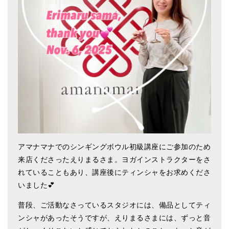
アマナマナのシンギングボウル
●
チベット・シンギングボウル
●
新・鍛造スペシャル
●
マンダラ彫（黒・渋金）
人気の3点セット
お得なアマナマナ・セット
特大シンギングボウル・特殊柄
アマナマナでのシンギングボウル初級講座にご参加のため
来店くださったえりまるさま。ヨガインストラクターをさ
スティック・マレット・リング（台座）
れていることもあり、講座後にティンシャをお求めくださ
アマナマナのティンシャ
いました💕
●
プレミアム・ティンシャ（L・M）
普段、ご活動なさっているスタジオには、備品としてティ
ンシャがあったそうですが、えりまるさまには、ずっと音
●
ベーシック・ティンシャ（4種）