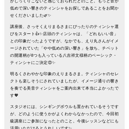
がしっくりこないと感じておられたとのこと。もっと音が
ティンシャケース
低めで深い響きのティンシャをお探しであることをお聞か
せくださいました🌿✨
チベット・真マントラ香
講座後、さっそくえりまるさまにぴったりのティンシャ選
●
お香定期購入（ラクとくサブスク）
びをスタート👍✨店頭のティンシャは、「どれもいい音」
との印象だったようですが、なかでも、えり丸さんがイメ
チベット高僧のオラクルカード
ージされていた「やや低めの深い響き」を放ち、チベット
ベル＆ドルジェ
の開運柄が8つも入っている八吉祥文様柄のベーシック・
ティンシャにご決定😍✨
シンギングボウル入門本・CD
明るくさわやかな印象のえりまるさま。ティンシャのセレ
アウトレット
クトも楽しそうにされていましたが、イメージ通りの響き
を奏でる美音ティンシャをご案内出来て本当によかったで
オリジナルグッズ
す💖
神々とつながるジュエリー
スタジオには、シンギングボウルも置かれているそうです
ヒーリング・マンダラポスター
が、どのように使うかがよくわからなかったので、今回初
級講座にご参加になったとのこと。今後レッスンなどにも
ロゴステッカー・ポストカード各種
活用いただけるとうれしいです✨