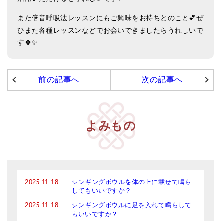
亡命チベット人尼僧のお守り・チャーム
また倍音呼吸法レッスンにもご興味をお持ちとのこと💕ぜ
チベット・マントラ・ヒーリングCD
ひまた各種レッスンなどでお会いできましたらうれしいで
す🍀✨
ギフトラッピング
シンギングボウル講座
前の記事へ
次の記事へ
●
初級講座
●
倍音呼吸法レッスン
よみもの
中級講座
上級講座
ビギナー講師・養成講座
2025.11.18
シンギングボウルを体の上に載せて鳴ら
アマナマナとは
してもいいですか？
2025.11.18
シンギングボウルに足を入れて鳴らして
About Us
もいいですか？