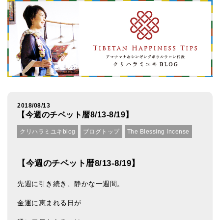
アマナマナのシンギングボウル
●
チベット・シンギングボウル
●
新・鍛造スペシャル
●
マンダラ彫（黒・渋金）
人気の3点セット
2018/08/13
【今週のチベット暦8/13-8/19】
お得なアマナマナ・セット
クリハラミユキblog
ブログトップ
The Blessing Incense
特大シンギングボウル・特殊柄
スティック・マレット・リング（台座）
【今週のチベット暦8/13-8/19】
アマナマナのティンシャ
先週に引き続き、静かな一週間。
●
プレミアム・ティンシャ（L・M）
金運に恵まれる日が
●
ベーシック・ティンシャ（4種）