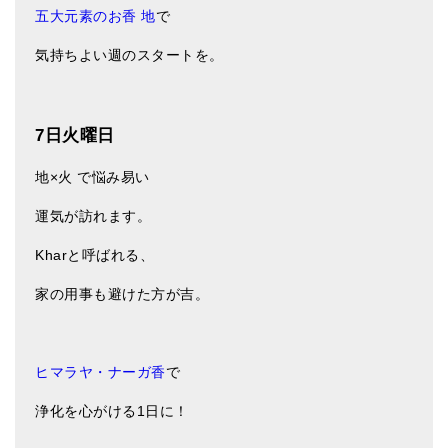
五大元素のお香 地
で
気持ちよい週のスタートを。
7日火曜日
地×火 で悩み易い
運気が訪れます。
Kharと呼ばれる、
家の用事も避けた方が吉。
ヒマラヤ・ナーガ香
で
浄化を心がける1日に！