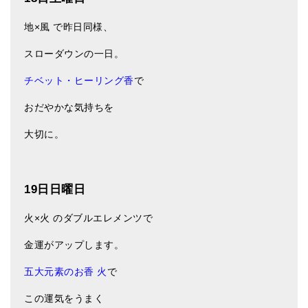
地×風 で昨日同様、
スローダウンの一日。
チベット・ヒーリング香
で
おだやかな気持ちを
大切に。
19日日曜日
火×火 のダブルエレメンツで
金運がアップします。
五大元素のお香 火
で
この運気をうまく