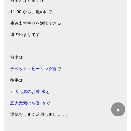
前半となりますが、
11:00 から、地×水 で
生み出す幸せを満喫できる
週の始まりです。
前半は
チベット・ヒーリング香
で
後半は
五大元素のお香 水
と
五大元素のお香 地
で
▲
運気をうまく活用しましょう。