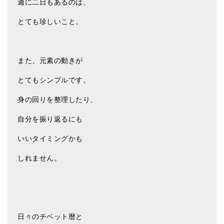
週に二日もあるのは、
ティンシャケース
とても珍しいこと。
チベット・真マントラ香
●
お香定期購入（ラクとくサブスク）
また、元素の動きが
チベット高僧のオラクルカード
とてもシンプルです。
ベル＆ドルジェ
身の回りを整理したり、
シンギングボウル入門本・CD
自分を振り返るにも
アウトレット
いいタイミングかも
オリジナルグッズ
しれません。
神々とつながるジュエリー
ヒーリング・マンダラポスター
ロゴステッカー・ポストカード各種
日々のチベット暦と