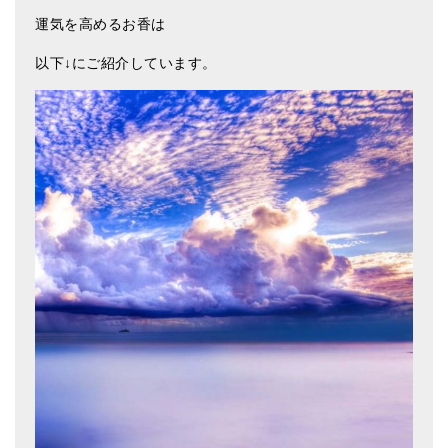
亡命チベット人尼僧のお守り・チャーム
運気を高めるお香は
チベット・マントラ・ヒーリングCD
以下↓にご紹介しています。
ギフトラッピング
シンギングボウル講座
●
初級講座
●
倍音呼吸法レッスン
中級講座
上級講座
ビギナー講師・養成講座
アマナマナとは
About Us