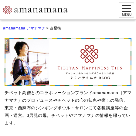
お問い合わせ
amanamana アマナマナ
>
占星術
マイページ
ご来店予約（実店舗）
ご来店&購入
オンライン相談&購入
シンギングボウル講座
チベット高僧とのコラボレーションブランドamanamana（アマ
倍音呼吸法レッスン
ナマナ）のプロデュースやチベットの心の知恵や癒しの発信、
東京・西麻布のシンギングボウル・サロンにて各種講座等の企
オンラインショップ
画・運営。3男児の母。チベットやアマナマナの情報を綴ってい
カートを見る
ます。
商品一覧