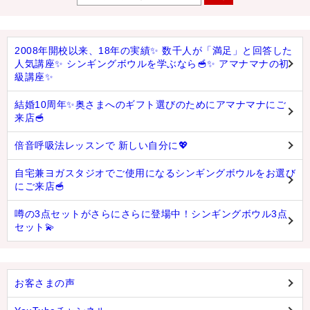
2008年開校以来、18年の実績✨ 数千人が「満足」と回答した
人気講座✨ シンギングボウルを学ぶなら🥣✨ アマナマナの初
級講座✨
結婚10周年✨奥さまへのギフト選びのためにアマナマナにご
来店🥣
倍音呼吸法レッスンで 新しい自分に💖
自宅兼ヨガスタジオでご使用になるシンギングボウルをお選び
にご来店🥣
噂の3点セットがさらにさらに登場中！シンギングボウル3点
セット💫
お客さまの声