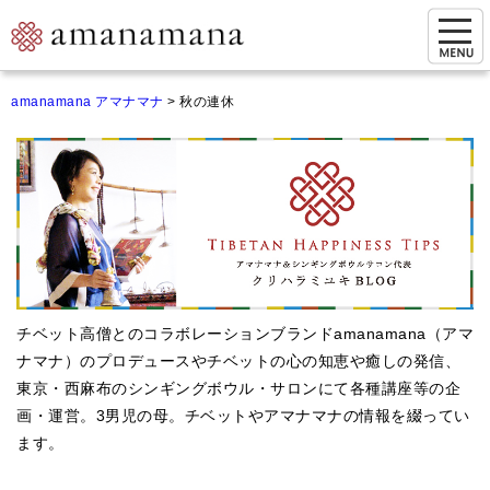
お問い合わせ
amanamana アマナマナ
>
秋の連休
マイページ
ご来店予約（実店舗）
ご来店&購入
オンライン相談&購入
シンギングボウル講座
チベット高僧とのコラボレーションブランドamanamana（アマ
倍音呼吸法レッスン
ナマナ）のプロデュースやチベットの心の知恵や癒しの発信、
東京・西麻布のシンギングボウル・サロンにて各種講座等の企
オンラインショップ
画・運営。3男児の母。チベットやアマナマナの情報を綴ってい
カートを見る
ます。
商品一覧