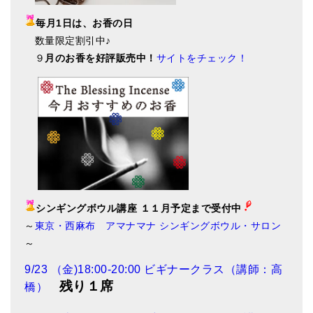
毎月1日は、お香の日
数量限定割引中♪
９
月のお香を好評販売中！
サイトをチェック！
シンギングボウル講座 １１月予定まで受付中
～
東京・西麻布 アマナマナ シンギングボウル・サロン
～
9/23 （金)18:00-20:00 ビギナークラス（講師：高
残り１席
橋）