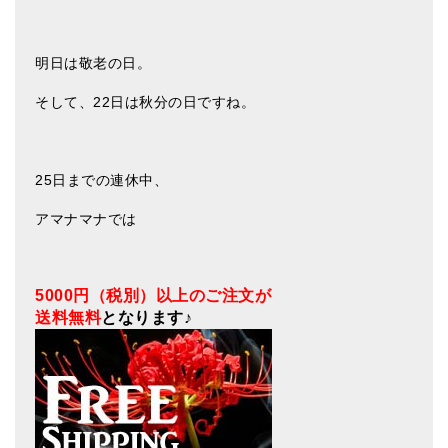
ティンシャケース
明日は敬老の日。
チベット・真マントラ香
そして、22日は秋分の日ですね。
●
お香定期購入（ラクとくサブスク）
チベット高僧のオラクルカード
25日までの連休中、
ベル＆ドルジェ
アマナマナでは
シンギングボウル入門本・CD
アウトレット
5000円（税別）以上のご注文が
オリジナルグッズ
送料無料
となります♪
神々とつながるジュエリー
ヒーリング・マンダラポスター
ロゴステッカー・ポストカード各種