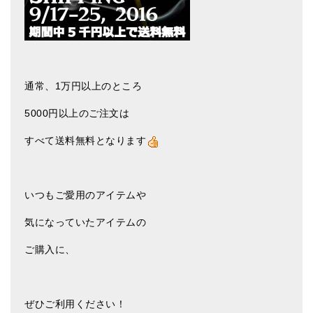
亡命チベット人尼僧のお守り・チャーム
チベット・マントラ・ヒーリングCD
ギフトラッピング
通常、1万円以上のところ
シンギングボウル講座
5000円以上のご注文は
●
初級講座
すべて送料無料となります
●
倍音呼吸法レッスン
中級講座
いつもご愛用のアイテムや
上級講座
気になっていたアイテムの
ビギナー講師・養成講座
ご購入に、
アマナマナとは
About Us
ぜひご利用ください！