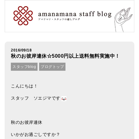
アマナマナのシンギングボウル
●
チベット・シンギングボウル
●
新・鍛造スペシャル
●
マンダラ彫（黒・渋金）
2016/09/18
秋のお彼岸連休☆5000円以上送料無料実施中！
人気の3点セット
スタッフblog
ブログトップ
お得なアマナマナ・セット
特大シンギングボウル・特殊柄
こんにちは！
スティック・マレット・リング（台座）
スタッフ ソエジマです
アマナマナのティンシャ
秋のお彼岸連休
●
プレミアム・ティンシャ（L・M）
いかがお過ごしですか？
●
ベーシック・ティンシャ（4種）