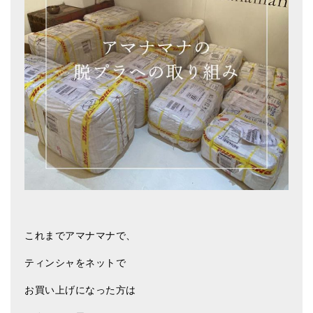
アマナマナのシンギングボウル
●
チベット・シンギングボウル
●
新・鍛造スペシャル
●
マンダラ彫（黒・渋金）
人気の3点セット
お得なアマナマナ・セット
特大シンギングボウル・特殊柄
スティック・マレット・リング（台座）
これまでアマナマナで、
アマナマナのティンシャ
ティンシャをネットで
●
プレミアム・ティンシャ（L・M）
お買い上げになった方は
●
ベーシック・ティンシャ（4種）