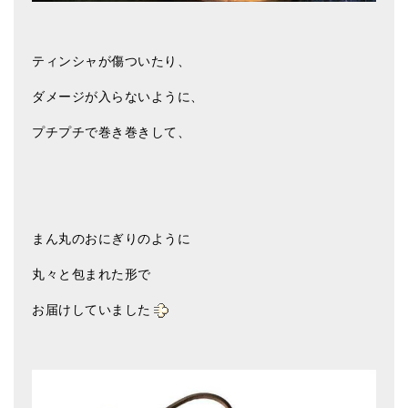
亡命チベット人尼僧のお守り・チャーム
チベット・マントラ・ヒーリングCD
ティンシャが傷ついたり、
ギフトラッピング
ダメージが入らないように、
シンギングボウル講座
プチプチで巻き巻きして、
●
初級講座
●
倍音呼吸法レッスン
中級講座
まん丸のおにぎりのように
上級講座
丸々と包まれた形で
ビギナー講師・養成講座
お届けしていました
アマナマナとは
About Us