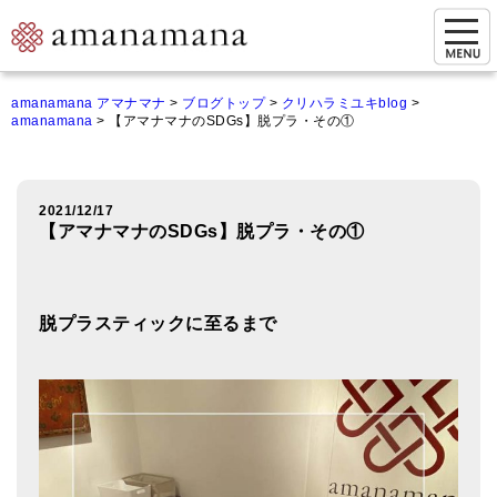
お問い合わせ
amanamana アマナマナ
>
ブログトップ
>
クリハラミユキblog
>
amanamana
>
【アマナマナのSDGs】脱プラ・その①
マイページ
ご来店予約（実店舗）
2021/12/17
ご来店&購入
【アマナマナのSDGs】脱プラ・その①
オンライン相談&購入
シンギングボウル講座
脱プラスティックに至るまで
倍音呼吸法レッスン
オンラインショップ
カートを見る
商品一覧