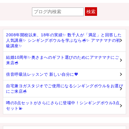
検索
2008年開校以来、18年の実績✨ 数千人が「満足」と回答した
人気講座✨ シンギングボウルを学ぶなら🥣✨ アマナマナの初
級講座✨
結婚10周年✨奥さまへのギフト選びのためにアマナマナにご
来店🥣
倍音呼吸法レッスンで 新しい自分に💖
自宅兼ヨガスタジオでご使用になるシンギングボウルをお選び
にご来店🥣
噂の3点セットがさらにさらに登場中！シンギングボウル3点
セット💫