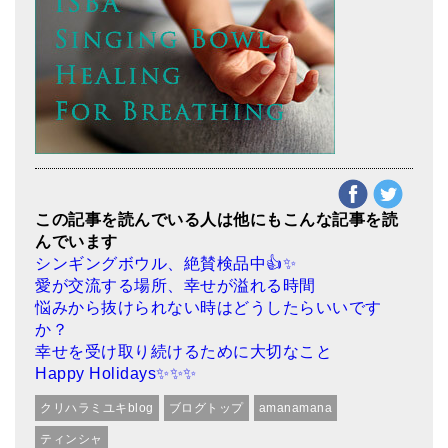
この記事を読んでいる人は他にもこんな記事を読
んでいます
シンギングボウル、絶賛検品中👍✨
愛が交流する場所、幸せが溢れる時間
悩みから抜けられない時はどうしたらいいです
か？
幸せを受け取り続けるために大切なこと
Happy Holidays✨✨✨
クリハラミユキblog
ブログトップ
amanamana
ティンシャ