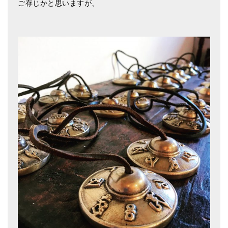
ご存じかと思いますが、
ティンシャケース
チベット・真マントラ香
●
お香定期購入（ラクとくサブスク）
チベット高僧のオラクルカード
ベル＆ドルジェ
シンギングボウル入門本・CD
アウトレット
オリジナルグッズ
神々とつながるジュエリー
ヒーリング・マンダラポスター
ロゴステッカー・ポストカード各種