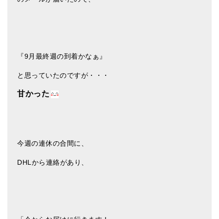
ティンシャケース
チベット・真マントラ香
●
お香定期購入（ラクとくサブスク）
『9月最終週の到着かなぁ』
チベット高僧のオラクルカード
と思っていたのですが・・・
ベル＆ドルジェ
甘かった
シンギングボウル入門本・CD
アウトレット
今週の連休の合間に、
オリジナルグッズ
DHLから連絡があり、
神々とつながるジュエリー
ヒーリング・マンダラポスター
ロゴステッカー・ポストカード各種