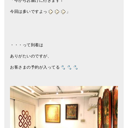
「今からお届けに行きます！
亡命チベット人尼僧のお守り・チャーム
今回は多いですよっ
」
チベット・マントラ・ヒーリングCD
ギフトラッピング
シンギングボウル講座
・・・って到着は
●
初級講座
ありがたいのですが、
●
倍音呼吸法レッスン
お客さまの予約が入ってる
中級講座
上級講座
ビギナー講師・養成講座
アマナマナとは
About Us