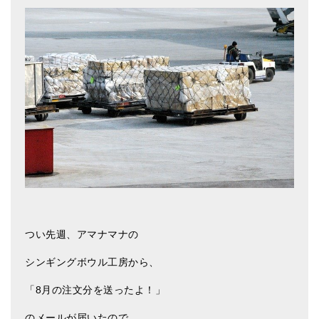
アマナマナのシンギングボウル
●
チベット・シンギングボウル
●
新・鍛造スペシャル
●
マンダラ彫（黒・渋金）
人気の3点セット
お得なアマナマナ・セット
特大シンギングボウル・特殊柄
スティック・マレット・リング（台座）
つい先週、アマナマナの
アマナマナのティンシャ
シンギングボウル工房から、
●
プレミアム・ティンシャ（L・M）
「8月の注文分を送ったよ！」
●
ベーシック・ティンシャ（4種）
のメールが届いたので、