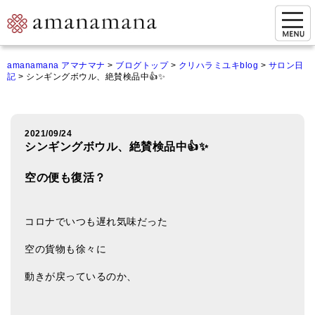
お問い合わせ
amanamana アマナマナ
>
ブログトップ
>
クリハラミユキblog
>
サロン日
記
>
シンギングボウル、絶賛検品中👍✨
マイページ
ご来店予約（実店舗）
2021/09/24
ご来店&購入
シンギングボウル、絶賛検品中👍✨
オンライン相談&購入
空の便も復活？
シンギングボウル講座
コロナでいつも遅れ気味だった
倍音呼吸法レッスン
空の貨物も徐々に
オンラインショップ
動きが戻っているのか、
カートを見る
商品一覧