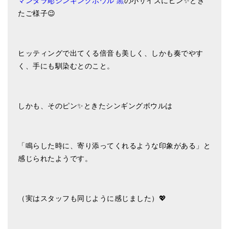
マンダラ彫シンギングボウル 黒
の小サイズにピン✨とき
メールお便り登録
たご様子😉
LINEお友だち登録
お客様の声
ヒッティングで出てくる倍音も美しく、しかも奏でやす
く、手にも馴染むとのこと。
ブログ
特商法の表記
しかも、そのピン✨ときたシンギングボウルは
「鳴らした時に、寄り添ってくれるような印象がある」と
感じられたようです。
（実はスタッフも同じように感じました）💖