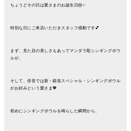
ちょうどその日は愛さまのお誕生日🎂✨
ティンシャケース
チベット・真マントラ香
特別な日にご来店いただきスタッフ感動です💕
●
お香定期購入（ラクとくサブスク）
チベット高僧のオラクルカード
まず、見た目の美しさもあってマンダラ彫シンギングボウ
ベル＆ドルジェ
ルが、
シンギングボウル入門本・CD
アウトレット
そして、倍音では新・鍛造スペシャル・シンギングボウル
がお好みという愛さま💖
オリジナルグッズ
神々とつながるジュエリー
初めにシンギングボウルを鳴らした瞬間から、
ヒーリング・マンダラポスター
ロゴステッカー・ポストカード各種