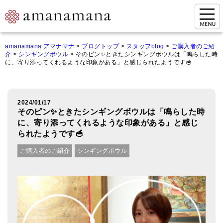
お問い合わせ
amanamana アマナマナ
>
ブログトップ
>
スタッフblog
>
ご購入者のご紹
介
>
シンギングボウル
>
そのピン✨ときたシンギングボウルは「鳴らした時
マイページ
に、寄り添ってくれるような印象がある」と感じられたようです🥣
ご来店予約（実店舗）
ご来店&購入
2024/01/17
そのピン✨ときたシンギングボウルは「鳴らした時
オンライン相談&購入
に、寄り添ってくれるような印象がある」と感じ
られたようです🥣
シンギングボウル講座
ご購入者のご紹介
シンギングボウル
倍音呼吸法レッスン
オンラインショップ
カートを見る
商品一覧