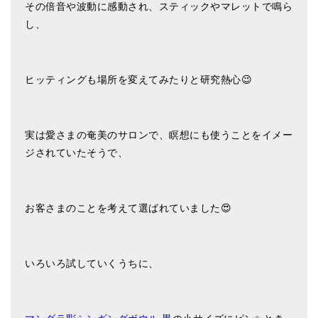
その倍音や波動に感動され、スティックやマレットで鳴ら
亡命チベット人尼僧のお守り・チャーム
し、
チベット・マントラ・ヒーリングCD
ギフトラッピング
ヒッティングも場所を変えてみたりと研究熱心😉
シンギングボウル講座
●
初級講座
実は愛さまの奄美のサロンで、瞑想にも使うことをイメー
ジされていたそうで、
●
倍音呼吸法レッスン
中級講座
お客さまのことを考えて選ばれていました😍
上級講座
ビギナー講師・養成講座
いろいろ試していくうちに、
アマナマナとは
About Us