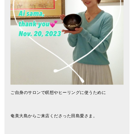
アマナマナのシンギングボウル
●
チベット・シンギングボウル
●
新・鍛造スペシャル
●
マンダラ彫（黒・渋金）
人気の3点セット
お得なアマナマナ・セット
特大シンギングボウル・特殊柄
ご自身のサロンで瞑想やヒーリングに使うために
スティック・マレット・リング（台座）
アマナマナのティンシャ
奄美大島からご来店くださった田島愛さま。
●
プレミアム・ティンシャ（L・M）
●
ベーシック・ティンシャ（4種）