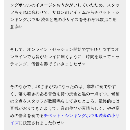
ングボウルのイメージをおうかがいしていたため、スタッ
ティンシャケース
フもそれに合わせて、サロンのアイテムからチベット・シ
ンギングボウル 渋金と黒の小サイズをそれぞれ数点ご用
チベット・真マントラ香
意👍✨
●
お香定期購入（ラクとくサブスク）
チベット高僧のオラクルカード
そして、オンライン・セッション開始です✨ひとつずつオ
ベル＆ドルジェ
ンラインでも音がキレイに届くように、時間を取ってヒッ
ティング、倍音を奏でていきました🥣✨
シンギングボウル入門本・CD
アウトレット
そのなかで、JKさまが気になったのは、非常に奏でやす
オリジナルグッズ
く、落ち着きのある音色を持つ渋金と黒の一点ずつ。候補
神々とつながるジュエリー
の２点をスタッフが数回鳴らしてみたところ、最終的には
直観がおりてきたようで、音の伸びが素晴らしく、やや高
ヒーリング・マンダラポスター
めの倍音を奏でる
チベット・シンギングボウル渋金の小サ
イズ
に決定されました👍🥣✨
ロゴステッカー・ポストカード各種