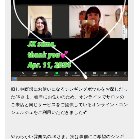
アマナマナのシンギングボウル
●
チベット・シンギングボウル
●
新・鍛造スペシャル
●
マンダラ彫（黒・渋金）
人気の3点セット
お得なアマナマナ・セット
特大シンギングボウル・特殊柄
癒しや瞑想にお使いになるシンギングボウルをお探しだっ
たJKさま。岐阜にお住いのため、オンラインでサロンの
スティック・マレット・リング（台座）
ご来店と同じサービスをご提供しているオンライン・コン
アマナマナのティンシャ
シェルジュをご利用いただきました💕
●
プレミアム・ティンシャ（L・M）
●
ベーシック・ティンシャ（4種）
やわらかい雰囲気のJKさま。実は事前にご希望のシンギ