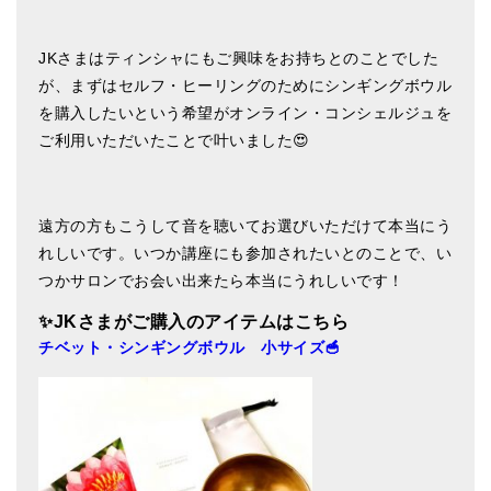
亡命チベット人尼僧のお守り・チャーム
JKさまはティンシャにもご興味をお持ちとのことでした
チベット・マントラ・ヒーリングCD
が、まずはセルフ・ヒーリングのためにシンギングボウル
ギフトラッピング
を購入したいという希望がオンライン・コンシェルジュを
ご利用いただいたことで叶いました😍
シンギングボウル講座
●
初級講座
遠方の方もこうして音を聴いてお選びいただけて本当にう
●
倍音呼吸法レッスン
れしいです。いつか講座にも参加されたいとのことで、い
つかサロンでお会い出来たら本当にうれしいです！
中級講座
✨JKさま
がご購入のアイテムはこちら
上級講座
チベット・シンギングボウル 小サイズ🥣
ビギナー講師・養成講座
アマナマナとは
About Us