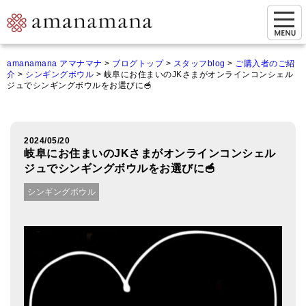
お問い合わせ
amanamana アマナマナ
>
ブログトップ
>
スタッフblog
>
ご購入者のご紹
介
>
シンギングボウル
>
岐阜にお住まいのJKさまがオンラインコンシェル
マイページ
ジュでシンギングボウルをお選びに🥣
ご来店予約（実店舗）
ご来店&購入
2024/05/20
岐阜にお住まいのJKさまがオンラインコンシェル
オンライン相談&購入
ジュでシンギングボウルをお選びに🥣
シンギングボウル
シンギングボウル講座
倍音呼吸法レッスン
オンラインショップ
カートを見る
商品一覧