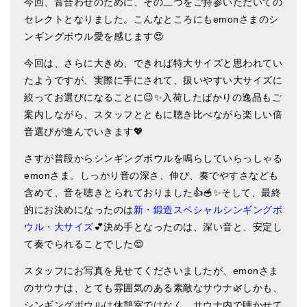
今回、音合わせのために、その二つをご持参いただいての
ティンシャケース
セレクトとなりました。こんなところにもemonさまのシ
ンギングボウル愛を感じます😍
チベット・真マントラ香
今回は、さらに大きめ、できれば特大サイズと思われてい
●
お香定期購入（ラクとくサブスク）
たようですが、実際に手にされて、扱いやすい大サイズに
絞ってお選びになることに😉✨入荷したばかりの逸品もご
チベット高僧のオラクルカード
案内しながら、スタッフとともに聴き比べながら楽しい倍
ベル＆ドルジェ
音選びが進んでいきます💖
シンギングボウル入門本・CD
さすが普段からシンギングボウルを鳴らしていらっしゃる
emonさま。しっかり音の深さ、伸び、奏でやすさなども
アウトレット
含めて、音を聴きとられておりました👍🥣✨そして、最終
的にお決めになったのは
新・鍛造スペシャルシンギングボ
オリジナルグッズ
ウル・大サイズ
💕決め手となったのは、深い音と、安定し
神々とつながるジュエリー
て奏でられることでした😍
ヒーリング・マンダラポスター
スタッフにお写真を見せてくださいましたが、emonさま
のサウナは、とても雰囲気のある素敵なサウナ🌿しかも、
ロゴステッカー・ポストカード各種
シンギングボウルは休憩室ではなく、サウナ内で聴かせて