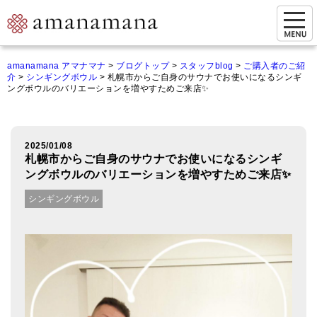
お問い合わせ
amanamana アマナマナ
>
ブログトップ
>
スタッフblog
>
ご購入者のご紹
介
>
シンギングボウル
>
札幌市からご自身のサウナでお使いになるシンギ
マイページ
ングボウルのバリエーションを増やすためご来店✨
ご来店予約（実店舗）
ご来店&購入
2025/01/08
札幌市からご自身のサウナでお使いになるシンギ
オンライン相談&購入
ングボウルのバリエーションを増やすためご来店✨
シンギングボウル
シンギングボウル講座
倍音呼吸法レッスン
オンラインショップ
カートを見る
商品一覧