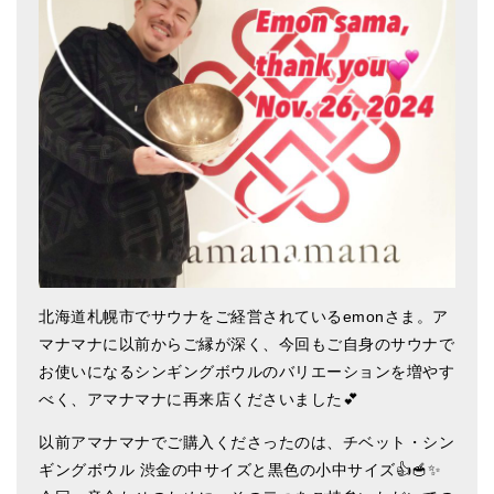
アマナマナのシンギングボウル
●
チベット・シンギングボウル
●
新・鍛造スペシャル
●
マンダラ彫（黒・渋金）
人気の3点セット
お得なアマナマナ・セット
特大シンギングボウル・特殊柄
北海道札幌市でサウナをご経営されているemonさま。ア
マナマナに以前からご縁が深く、今回もご自身のサウナで
スティック・マレット・リング（台座）
お使いになるシンギングボウルのバリエーションを増やす
アマナマナのティンシャ
べく、アマナマナに再来店くださいました💕
●
プレミアム・ティンシャ（L・M）
以前アマナマナでご購入くださったのは、チベット・シン
ギングボウル 渋金の中サイズと黒色の小中サイズ👍🥣✨
●
ベーシック・ティンシャ（4種）