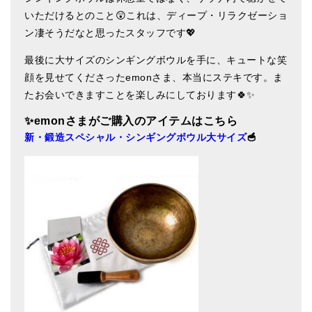
亡命チベット人尼僧のお守り・チャーム
いただけるとのこと😲これは、ディープ・リラクゼーショ
ン凄そうだなと思ったスタッフです💖
チベット・マントラ・ヒーリングCD
最後に大サイズのシンギングボウルを手に、キュートな笑
ギフトラッピング
顔を見せてくださったemonさま、本当にステキです。ま
たお会いできますことを楽しみにしております🍀✨
シンギングボウル講座
✨emon
さまがご購入のアイテムはこちら
●
初級講座
新・鍛造スペシャル・シンギングボウル大サイズ
🥣
●
倍音呼吸法レッスン
中級講座
上級講座
ビギナー講師・養成講座
アマナマナとは
About Us