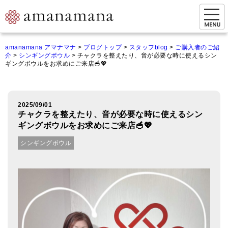
お問い合わせ
amanamana アマナマナ
>
ブログトップ
>
スタッフblog
>
ご購入者のご紹
介
>
シンギングボウル
>
チャクラを整えたり、音が必要な時に使えるシン
マイページ
ギングボウルをお求めにご来店🥣💖
ご来店予約（実店舗）
ご来店&購入
2025/09/01
チャクラを整えたり、音が必要な時に使えるシン
オンライン相談&購入
ギングボウルをお求めにご来店🥣💖
シンギングボウル
シンギングボウル講座
倍音呼吸法レッスン
オンラインショップ
カートを見る
商品一覧