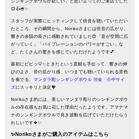
シンギングボウルが欲しい」と思い立ってのご来店でした
ティンシャケース
😊👍🥣✨
スタッフが実際にヒッティングして倍音を聴いていただい
チベット・真マントラ香
たところ、その瞬間から、Norikoさまには倍音の広がり、
●
お香定期購入（ラクとくサブスク）
響きの余韻の長さに感動されていました😍「音が空間に広
がっていく」「バイブレーションのパワーがすごい」な
チベット高僧のオラクルカード
ど、たくさんの驚きを感じていただけたようです💕
ベル＆ドルジェ
最初にビビッ💡✨ときたという直観も手伝って、響きの伸
シンギングボウル入門本・CD
びのよさ、音の拡がり感、いつまでも聴いていられる音色
を奏でる、
マンダラ彫シンギングボウル 渋金 小中サイ
アウトレット
ズ
にスッキリと決定💖
オリジナルグッズ
Norikoさま的には、美しいマンダラ彫りのシンギングボウ
ルの存在感もお気に召した理由だったようです。アマナマ
神々とつながるジュエリー
ナのシンギングボウルで良き波動を広げていただけたらう
ヒーリング・マンダラポスター
れしいです🍀✨
ロゴステッカー・ポストカード各種
✨Noriko
さまがご購入のアイテムはこちら