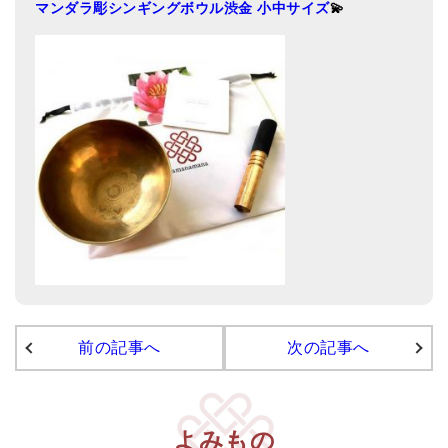
マンダラ彫シンギングボウル渋金 小中サイズ
💫
亡命チベット人尼僧のお守り・チャーム
チベット・マントラ・ヒーリングCD
ギフトラッピング
シンギングボウル講座
●
初級講座
●
倍音呼吸法レッスン
中級講座
上級講座
ビギナー講師・養成講座
前の記事へ
次の記事へ
アマナマナとは
About Us
よみもの