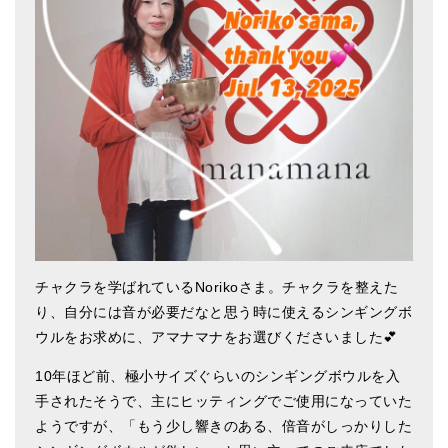
アマナマナのシンギングボウル
●
チベット・シンギングボウル
●
新・鍛造スペシャル
●
マンダラ彫（黒・渋金）
人気の3点セット
お得なアマナマナ・セット
特大シンギングボウル・特殊柄
チャクラを学ばれているNorikoさま。チャクラを整えた
り、自分には音が必要だなと思う時に使えるシンギングボ
スティック・マレット・リング（台座）
ウルをお求めに、アマナマナをお選びくださいました💕
アマナマナのティンシャ
10年ほど前、極小サイズぐらいのシンギングボウルを入
●
プレミアム・ティンシャ（L・M）
手されたそうで、主にヒッティングでご使用になっていた
ようですが、「もう少し響きのある、倍音がしっかりした
●
ベーシック・ティンシャ（4種）