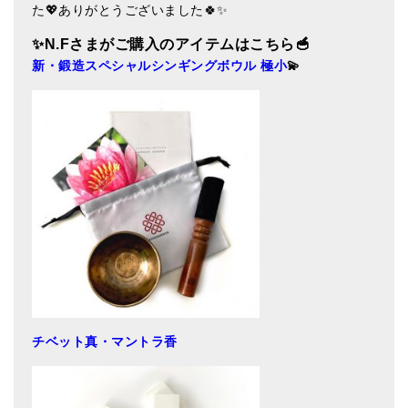
た💖ありがとうございました🍀✨
亡命チベット人尼僧のお守り・チャーム
✨N.F
さまがご購入のアイテム
はこちら🥣
チベット・マントラ・ヒーリングCD
新・鍛造スペシャルシンギングボウル 極小
💫
ギフトラッピング
シンギングボウル講座
●
初級講座
●
倍音呼吸法レッスン
中級講座
上級講座
ビギナー講師・養成講座
チベット真・マントラ香
アマナマナとは
About Us