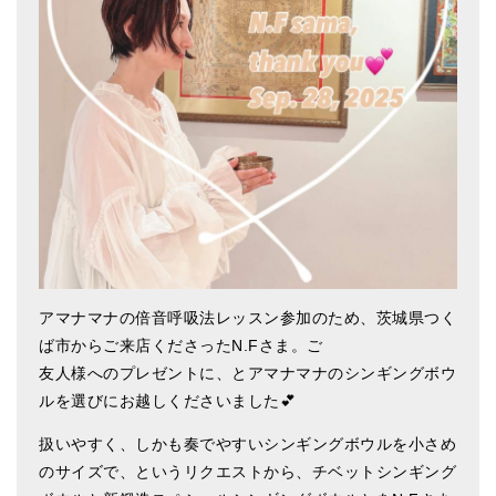
アマナマナのシンギングボウル
●
チベット・シンギングボウル
●
新・鍛造スペシャル
●
マンダラ彫（黒・渋金）
人気の3点セット
お得なアマナマナ・セット
特大シンギングボウル・特殊柄
アマナマナの倍音呼吸法レッスン参加のため、茨城県つく
ば市からご来店くださったN.Fさま。ご
スティック・マレット・リング（台座）
友人様へのプレゼントに、とアマナマナのシンギングボウ
アマナマナのティンシャ
ルを選びにお越しくださいました💕
●
プレミアム・ティンシャ（L・M）
扱いやすく、しかも奏でやすいシンギングボウルを小さめ
のサイズで、というリクエストから、チベットシンギング
●
ベーシック・ティンシャ（4種）