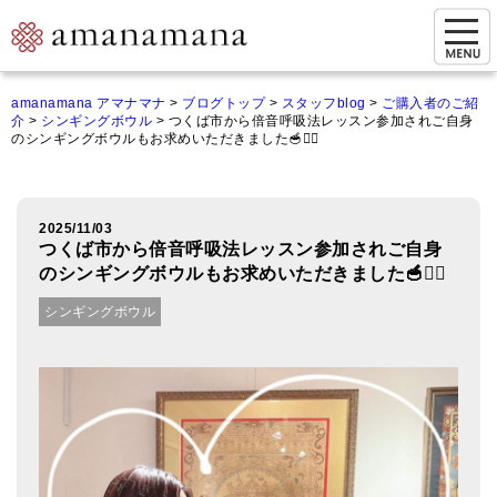
お問い合わせ
amanamana アマナマナ
>
ブログトップ
>
スタッフblog
>
ご購入者のご紹
介
>
シンギングボウル
>
つくば市から倍音呼吸法レッスン参加されご自身
マイページ
のシンギングボウルもお求めいただきました🥣🧘‍♂️
ご来店予約（実店舗）
ご来店&購入
2025/11/03
つくば市から倍音呼吸法レッスン参加されご自身
オンライン相談&購入
のシンギングボウルもお求めいただきました🥣🧘‍♂️
シンギングボウル
シンギングボウル講座
倍音呼吸法レッスン
オンラインショップ
カートを見る
商品一覧