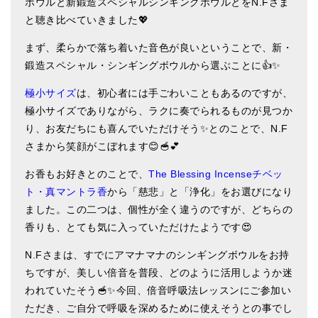
ボウルと新鍛造スペシャルシンギングボウルとをN.Fさま
ティンシャケース
と聴き比べていきました💖
まず、柔らかで落ち着いた音色が良いということで、新・
チベット・真マントラ香
鍛造スペシャル・シンギングボウルから選ぶことに👍✨
●
お香定期購入（ラクとくサブスク）
極小サイズ
は、初心者には手ごわいこともあるのですが、
チベット高僧のオラクルカード
極小サイズでありながら、ラクに奏でられるものが見つか
り、お友だちにも喜んでいただけそう✨とのことで、N.F
ベル＆ドルジェ
さまから笑顔がこぼれます😊🥣💕
シンギングボウル入門本・CD
お香もお好きとのことで、
The Blessing Incenseチベッ
アウトレット
ト・真マントラ香
から「慈悲」と「浄化」をお選びになり
ました。この二つは、個性が全く違うのですが、どちらの
オリジナルグッズ
香りも、とても気に入っていただけたようです😍
神々とつながるジュエリー
N.Fさまは、すでにアマナマナのシンギングボウルをお持
ちですが、美しい倍音を普段、どのように活用しようか迷
ヒーリング・マンダラポスター
われていたそう🥣✨今回、倍音呼吸法レッスンにご参加い
ロゴステッカー・ポストカード各種
ただき、ご自分で呼吸を深めるために使えそうとの事でし