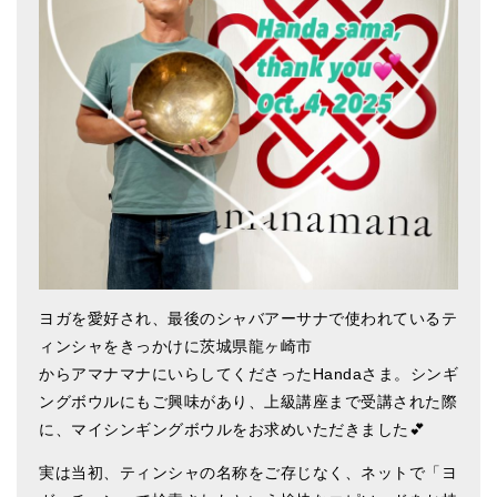
アマナマナのシンギングボウル
●
チベット・シンギングボウル
●
新・鍛造スペシャル
●
マンダラ彫（黒・渋金）
人気の3点セット
お得なアマナマナ・セット
特大シンギングボウル・特殊柄
ヨガを愛好され、最後のシャバアーサナで使われているテ
ィンシャをきっかけに茨城県龍ヶ崎市
スティック・マレット・リング（台座）
からアマナマナにいらしてくださったHandaさま。シンギ
アマナマナのティンシャ
ングボウルにもご興味があり、上級講座まで受講された際
に、マイシンギングボウルをお求めいただきました💕
●
プレミアム・ティンシャ（L・M）
実は当初、ティンシャの名称をご存じなく、ネットで「ヨ
●
ベーシック・ティンシャ（4種）