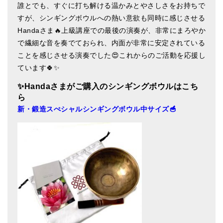
誰とでも、すぐに打ち解ける温かみとやさしさをお持ちで
亡命チベット人尼僧のお守り・チャーム
すが、シンギングボウルへの熱い意欲も同時に感じさせる
チベット・マントラ・ヒーリングCD
Handaさま🔥上級講座での最後の演奏が、非常にまろやか
で繊細な音を奏でておられ、内面が非常に安定されている
ギフトラッピング
ことを感じさせる演奏でした😍これからのご活動を応援し
ています🍀✨
シンギングボウル講座
✨Handa
さまがご購入のシンギングボウルはこち
●
初級講座
ら
新・鍛造スぺシャルシンギングボウル中サイズ🥣
●
倍音呼吸法レッスン
中級講座
上級講座
ビギナー講師・養成講座
アマナマナとは
About Us