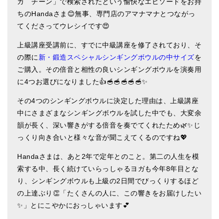
ガ チーン」で検索されたという愉快なエピソードをお持
ティンシャケース
ちのHandaさま😊無事、専門店のアマナマナとつながっ
てくださってウレシイです😍
チベット・真マントラ香
上級講座受講前に、すでに中級講座を修了されており、そ
●
お香定期購入（ラクとくサブスク）
の際に
新・鍛造スペシャルシンギングボウルの中サイズ
を
ご購入。その倍音と相性の良いシンギングボウルを演奏用
チベット高僧のオラクルカード
に4つお選びになりました👍🥣🥣🥣🥣🥣✨
ベル＆ドルジェ
その4つのシンギングボウルに決定した理由は、上級講座
シンギングボウル入門本・CD
中にさまざまなシンギングボウルを試した中でも、大変余
韻が長く、深い響きがする倍音を奏でてくれたため🌿✨じ
アウトレット
っくり向き合いと様々な音が聞こえてくるのですね💖
オリジナルグッズ
Handaさまは、あと2年で定年とのこと。第二の人生を模
索する中、長く続けていらっしゃるヨガも今年8年目とな
神々とつながるジュエリー
り、シンギングボウルも上級の2日間でびっくりするほど
ヒーリング・マンダラポスター
の上達ぶり👏「たくさんの人に、この響きをお届けしたい
✨」とにこやかにおっしゃいます💕
ロゴステッカー・ポストカード各種