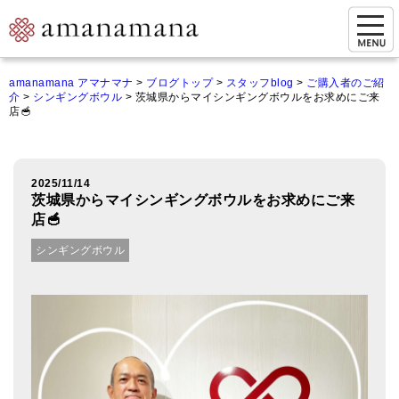
お問い合わせ
amanamana アマナマナ
>
ブログトップ
>
スタッフblog
>
ご購入者のご紹
介
>
シンギングボウル
>
茨城県からマイシンギングボウルをお求めにご来
マイページ
店🥣
ご来店予約（実店舗）
ご来店&購入
2025/11/14
茨城県からマイシンギングボウルをお求めにご来
オンライン相談&購入
店🥣
シンギングボウル
シンギングボウル講座
倍音呼吸法レッスン
オンラインショップ
カートを見る
商品一覧