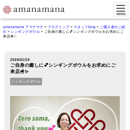
お問い合わせ
amanamana アマナマナ
>
ブログトップ
>
スタッフblog
>
ご購入者のご紹
介
>
シンギングボウル
>
ご自身の癒しに💕シンギングボウルをお求めにご
マイページ
来店🥣✨
ご来店予約（実店舗）
ご来店&購入
2026/01/19
ご自身の癒しに💕シンギングボウルをお求めにご
オンライン相談&購入
来店🥣✨
シンギングボウル
シンギングボウル講座
倍音呼吸法レッスン
オンラインショップ
カートを見る
商品一覧