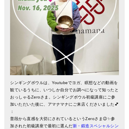
アマナマナのシンギングボウル
●
チベット・シンギングボウル
●
新・鍛造スペシャル
●
マンダラ彫（黒・渋金）
人気の3点セット
お得なアマナマナ・セット
特大シンギングボウル・特殊柄
シンギングボウルは、Youtubeでヨガ、瞑想などの動画を
観ているうちに、いつしか自分でお調べになって知ったと
スティック・マレット・リング（台座）
おっしゃるZeroさま。シンギングボウル初級講座にご参
アマナマナのティンシャ
加いただいた後に、アマナマナにご来店くださいました💕
：
●
プレミアム・ティンシャ（L・M）
普段から直感を大切にされているというZeroさま😉✨参
●
ベーシック・ティンシャ（4種）
加された初級講座で最初に選んだ
新・鍛造スペシャルシン