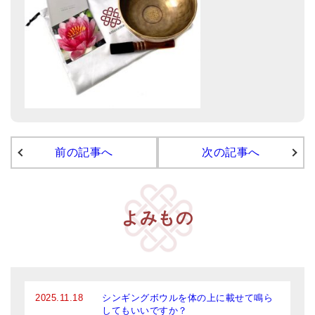
亡命チベット人尼僧のお守り・チャーム
チベット・マントラ・ヒーリングCD
ギフトラッピング
シンギングボウル講座
●
初級講座
前の記事へ
次の記事へ
●
倍音呼吸法レッスン
中級講座
上級講座
よみもの
ビギナー講師・養成講座
アマナマナとは
About Us
2025.11.18
シンギングボウルを体の上に載せて鳴ら
してもいいですか？