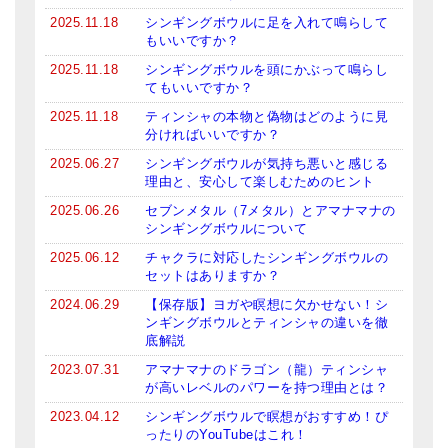
メールお便り登録
2025.11.18
シンギングボウルに足を入れて鳴らして
もいいですか？
LINEお友だち登録
2025.11.18
シンギングボウルを頭にかぶって鳴らし
てもいいですか？
お客様の声
2025.11.18
ティンシャの本物と偽物はどのように見
ブログ
分ければいいですか？
2025.06.27
シンギングボウルが気持ち悪いと感じる
特商法の表記
理由と、安心して楽しむためのヒント
2025.06.26
セブンメタル（7メタル）とアマナマナの
シンギングボウルについて
2025.06.12
チャクラに対応したシンギングボウルの
セットはありますか？
2024.06.29
【保存版】ヨガや瞑想に欠かせない！シ
ンギングボウルとティンシャの違いを徹
底解説
2023.07.31
アマナマナのドラゴン（龍）ティンシャ
が高いレベルのパワーを持つ理由とは？
2023.04.12
シンギングボウルで瞑想がおすすめ！ぴ
ったりのYouTubeはこれ！