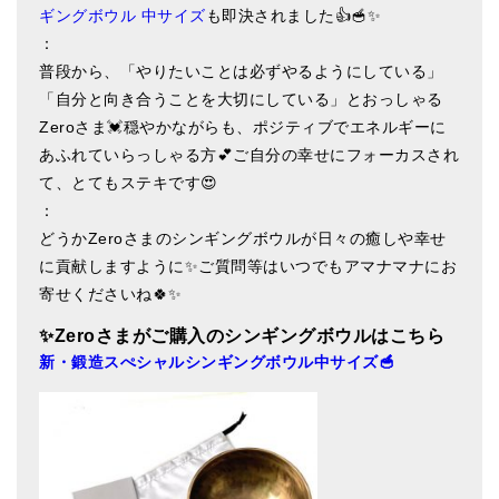
ギングボウル 中サイズ
も即決されました👍🥣✨
ティンシャケース
：
普段から、「やりたいことは必ずやるようにしている」
チベット・真マントラ香
「自分と向き合うことを大切にしている」とおっしゃる
●
お香定期購入（ラクとくサブスク）
Zeroさま💓穏やかながらも、ポジティブでエネルギーに
あふれていらっしゃる方💕ご自分の幸せにフォーカスされ
チベット高僧のオラクルカード
て、とてもステキです😍
ベル＆ドルジェ
：
どうかZeroさまのシンギングボウルが日々の癒しや幸せ
シンギングボウル入門本・CD
に貢献しますように✨ご質問等はいつでもアマナマナにお
寄せくださいね🍀✨
アウトレット
✨Zero
さまがご購入のシンギングボウルはこちら
オリジナルグッズ
新・鍛造スぺシャルシンギングボウル中サイズ🥣
神々とつながるジュエリー
ヒーリング・マンダラポスター
ロゴステッカー・ポストカード各種