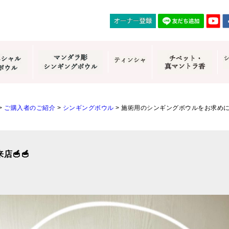
>
ご購入者のご紹介
>
シンギングボウル
>
施術用のシンギングボウルをお求め
🥣🥣