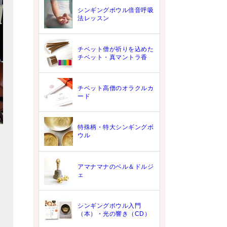
シンギングボウル倍音呼吸
法レッスン
チベット僧が祈りを込めた
チベット・真マントラ香
チベット高僧のオラクルカ
ード
特殊柄・特大シンギングボ
ウル
アマナマナのベル＆ドルジ
ェ
シンギングボウル入門
（本）・光の響き（CD）