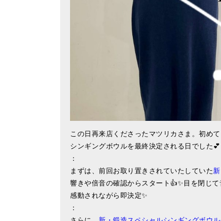
この日再来店くださったマツリカさま。初めて
シンギングボウルを最終決定される日でした💕
：
まずは、前回お取り置きされていたしていた
新
響きや倍音の確認からスタート👍✨目を閉じ
感動されながら即決定✨
：
さらに、
新・鍛造スペシャルシンギングボウル