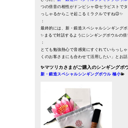
つの倍音の相性がドンピシャ😍セラピストで
っしゃるからこそ起こるミラクルですね😉✨
：
最終的には、新・鍛造スペシャルシンギングボウ
✨まるで対話するようにシンギングボウルの倍
：
とても勉強熱心で音感覚にすぐれていらっしゃ
くのお客さまにも合わせて活用したい」とお話
✨マツリカ
さまがご購入のシンギングボ
新・鍛造スペシャルシンギングボウル 極小
💫