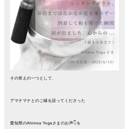
アマナマナのシンギングボウル
●
チベット・シンギングボウル
●
新・鍛造スペシャル
●
マンダラ彫（黒・渋金）
人気の3点セット
お得なアマナマナ・セット
その答えの一つとして、
特大シンギングボウル・特殊柄
スティック・マレット・リング（台座）
アマナマナとのご縁を語ってくださった
アマナマナのティンシャ
●
プレミアム・ティンシャ（L・M）
愛知県のAhimsa Yogaさまのお声👇を
●
ベーシック・ティンシャ（4種）