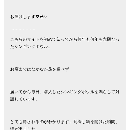
ティンシャケース
お届けします💖🥣✨
チベット・真マントラ香
………………
●
お香定期購入（ラクとくサブスク）
こちらのサイトを初めて知ってから何年も何年も念願だっ
チベット高僧のオラクルカード
たシンギングボウル。
ベル＆ドルジェ
シンギングボウル入門本・CD
お店まではなかなか足を運べず
アウトレット
オリジナルグッズ
届いてから毎日、購入したシンギングボウルを鳴らして対
話しています。
神々とつながるジュエリー
ヒーリング・マンダラポスター
とても癒されるのがわかります。到着し箱を開けた瞬間、
ロゴステッカー・ポストカード各種
涙が出ました。