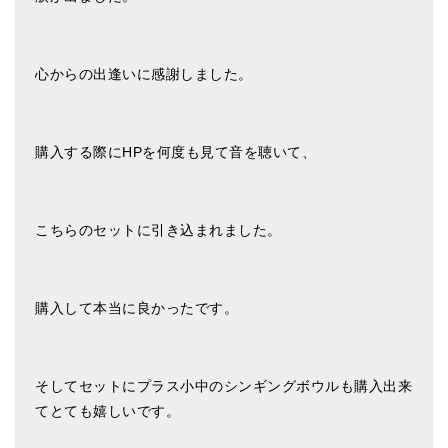
亡命チベット人尼僧のお守り・チャーム
チベット・マントラ・ヒーリングCD
心からの出逢いに感謝しました。
ギフトラッピング
シンギングボウル講座
購入する際にHPを何度も見て音を聴いて、
●
初級講座
●
倍音呼吸法レッスン
こちらのセットに引き込まれました。
中級講座
上級講座
購入して本当に良かったです。
ビギナー講師・養成講座
アマナマナとは
そしてセットにプラス小中のシンギングボウルも購入出来
てとても嬉しいです。
About Us