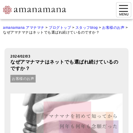
お問い合わせ
amanamana アマナマナ
>
ブログトップ
>
スタッフblog
>
お客様のお声
>
なぜアマナマナはネットでも選ばれ続けているのですか？
マイページ
ご来店予約（実店舗）
2024/02/03
ご来店&購入
なぜアマナマナはネットでも選ばれ続けているの
ですか？
オンライン相談&購入
お客様のお声
シンギングボウル講座
倍音呼吸法レッスン
オンラインショップ
カートを見る
商品一覧