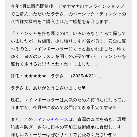
亡命チベット人尼僧のお守り・チャーム
今年4月に販売開始後、アマナマナのオンラインショップ
でご購入いただいたラテさまのベーシック・ティンシャの
チベット・マントラ・ヒーリングCD
八吉祥文様柄をご購入されたご感想を紹介します。
ギフトラッピング
「ティンシャを持ち運ぶのに、いろいろなところで探して
いましたが、お値段、少し張りますが質が良く、安全に運
シンギングボウル講座
べるのと、レインボーカラーにぐっと惹かれました。ゆく
●
初級講座
ゆく、ヨガのレッスンを開くのが夢ですが、ティンシャを
連れて歩けると思うとわくわくしました。」
●
倍音呼吸法レッスン
評価：★★★★★ ラテさま（2025/4/22）」
中級講座
ラテさま、ありがとうございました💖
上級講座
現在、レインボーカラーは人気のため入荷待ちになってお
ビギナー講師・養成講座
りますが、今月中に改めてお届けできる予定です🌿✨
アマナマナとは
また、この
ティンシャケース
は、資源のムダを省き、環境
汚染を防ぎ、さらに日本の革加工技術継承に貢献します。
About Us
詳しいストーリーはぜひサイトでお読みください🌏✨