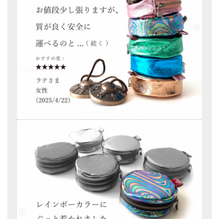
アマナマナのシンギングボウル
●
チベット・シンギングボウル
●
新・鍛造スペシャル
●
マンダラ彫（黒・渋金）
人気の3点セット
お得なアマナマナ・セット
特大シンギングボウル・特殊柄
スティック・マレット・リング（台座）
アマナマナのティンシャ
●
プレミアム・ティンシャ（L・M）
●
ベーシック・ティンシャ（4種）