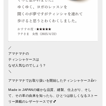
ティンシャケース
チベット・真マントラ香
●
お香定期購入（ラクとくサブスク）
チベット高僧のオラクルカード
ベル＆ドルジェ
／
アマナマナの
シンギングボウル入門本・CD
ティンシャケースは
アウトレット
なぜ人気なのでしょう？
＼
オリジナルグッズ
アマナマナでお取り扱いを開始したティンシャケース👍✨
神々とつながるジュエリー
Made in JAPANの確かな品質、縫製、仕上がり、そし
ヒーリング・マンダラポスター
て、その革の由来を知ったら、ひとつは欲しくなるストー
ロゴステッカー・ポストカード各種
リー満載のレザーケースです💕