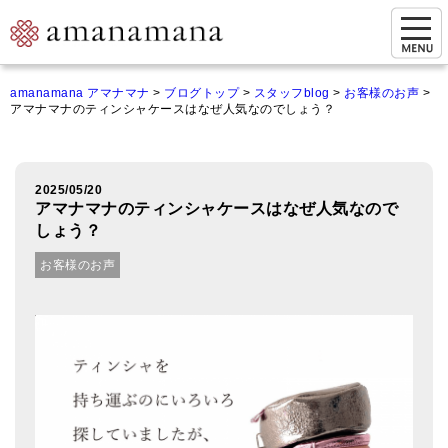
お問い合わせ
amanamana アマナマナ
>
ブログトップ
>
スタッフblog
>
お客様のお声
>
アマナマナのティンシャケースはなぜ人気なのでしょう？
マイページ
ご来店予約（実店舗）
2025/05/20
ご来店&購入
アマナマナのティンシャケースはなぜ人気なので
しょう？
オンライン相談&購入
お客様のお声
シンギングボウル講座
倍音呼吸法レッスン
オンラインショップ
カートを見る
商品一覧