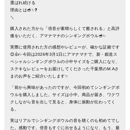
選ばれ続ける
ティンシャケース
理由とは🥣✨❓
＼
チベット・真マントラ香
購入された方から「倍音が素晴らしくて癒される」と高評
●
お香定期購入（ラクとくサブスク）
価をいただく、アマナマナのシンギングボウル🥣✨
チベット高僧のオラクルカード
実際に使用された方の感想やレビューが、確かな証拠です
😊👍✨今回は2026年3月1日にアマナマナで、新・鍛造ス
ベル＆ドルジェ
ペシャルシンギングボウルの小中サイズをご購入になり、
シンギングボウル入門本・CD
ステキなレビューをお届けしてくださった千葉県のM.Aさ
まのお声をご紹介いたします✨
アウトレット
「前から興味があったのですが、今回初めてシンギングボ
オリジナルグッズ
ウルを購入しました。サイズは小中。商品が届き、ワクワ
神々とつながるジュエリー
クしながら音を出して見ると、身体に振動が伝わってく
る。
ヒーリング・マンダラポスター
実はリアルでシンギングボウルの音を聴くのも初めてでし
ロゴステッカー・ポストカード各種
た。感動です。倍音もすぐに出せるようになり、もう、最