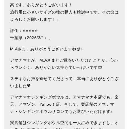
高です。ありがとうございます！
亡命チベット人尼僧のお守り・チャーム
旅行用に小さいサイズの物の購入も検討中です。その節は
チベット・マントラ・ヒーリングCD
よろしくお願いします！」
ギフトラッピング
評価：⭐⭐⭐⭐⭐
千葉県（2026/3/1）」
シンギングボウル講座
M.Aさま、ありがとうございます👍🥣✨
●
初級講座
アマナマナが、M.Aさまとご縁をいただけたことが、心か
●
倍音呼吸法レッスン
らウレシく、ありがたい気持ちでいっぱいです😍
中級講座
ステキなお声を寄せてくださって、本当にありがとうござ
いました💖
上級講座
アマナマナシンギングボウルは、アマナマナ本店でも、楽
ビギナー講師・養成講座
天、アマゾン、Yahoo！店、そして、実店舗のアマナマ
アマナマナとは
ナ・シンギングボウルサロンでもお選びいただけます♪
About Us
実店舗はシンギングボウル空間を一人占めできますし、オ