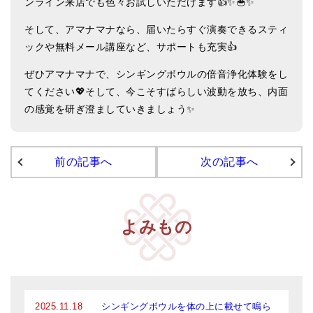
ンライン来店でも色々お試しいただけます👍✨🥣✨
メールお便り登録
そして、アマナマナなら、届いたらすぐ演奏できるスティ
LINEお友だち登録
ックや無料メール講座など、サポートも充実👍
お客様の声
ぜひアマナマナで、シンギングボウルの倍音浄化体験をし
てください💖そして、今こそすばらしい波動を放ち、内面
ブログ
の感覚を研ぎ澄ましていきましょう✨
特商法の表記
前の記事へ
次の記事へ
よみもの
2025.11.18
シンギングボウルを体の上に載せて鳴ら