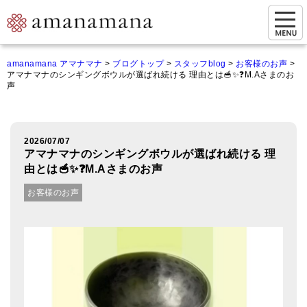
お問い合わせ
amanamana アマナマナ
>
ブログトップ
>
スタッフblog
>
お客様のお声
>
アマナマナのシンギングボウルが選ばれ続ける 理由とは🥣✨❓M.Aさまのお
マイページ
声
ご来店予約（実店舗）
ご来店&購入
2026/07/07
アマナマナのシンギングボウルが選ばれ続ける 理
オンライン相談&購入
由とは🥣✨❓M.Aさまのお声
お客様のお声
シンギングボウル講座
倍音呼吸法レッスン
オンラインショップ
カートを見る
商品一覧