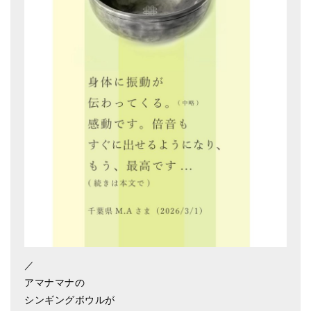
アマナマナのシンギングボウル
●
チベット・シンギングボウル
●
新・鍛造スペシャル
●
マンダラ彫（黒・渋金）
人気の3点セット
お得なアマナマナ・セット
特大シンギングボウル・特殊柄
スティック・マレット・リング（台座）
アマナマナのティンシャ
／
●
プレミアム・ティンシャ（L・M）
アマナマナの
シンギングボウルが
●
ベーシック・ティンシャ（4種）